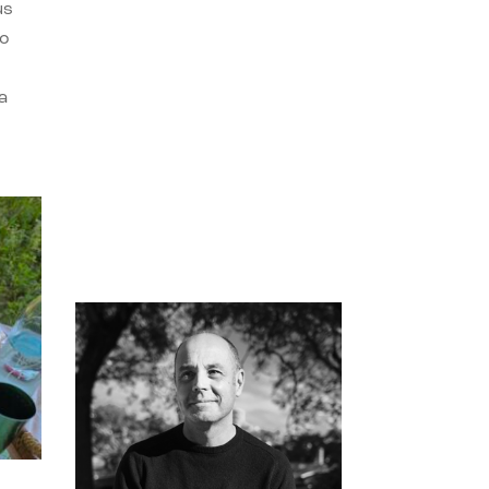
us
do
a