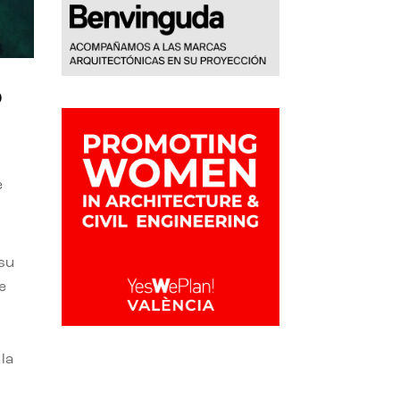
o
e
 su
e
la