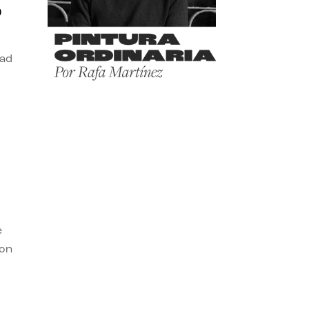
o
dad
e
con