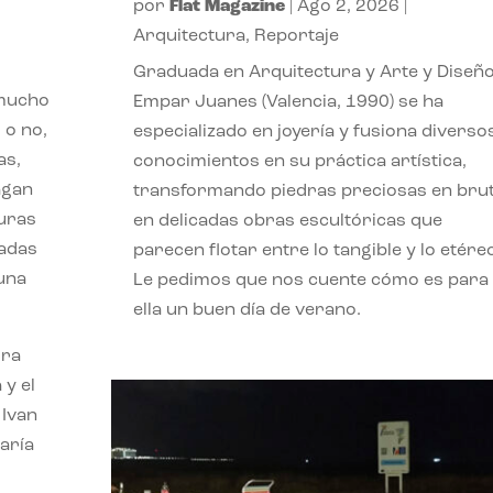
por
Flat Magazine
|
Ago 2, 2026
|
Arquitectura
,
Reportaje
Graduada en Arquitectura y Arte y Diseño
 mucho
Empar Juanes (Valencia, 1990) se ha
 o no,
especializado en joyería y fusiona diverso
as,
conocimientos en su práctica artística,
agan
transformando piedras preciosas en bru
turas
en delicadas obras escultóricas que
vadas
parecen flotar entre lo tangible y lo etére
 una
Le pedimos que nos cuente cómo es para
ella un buen día de verano.
ora
 y el
 Ivan
aría