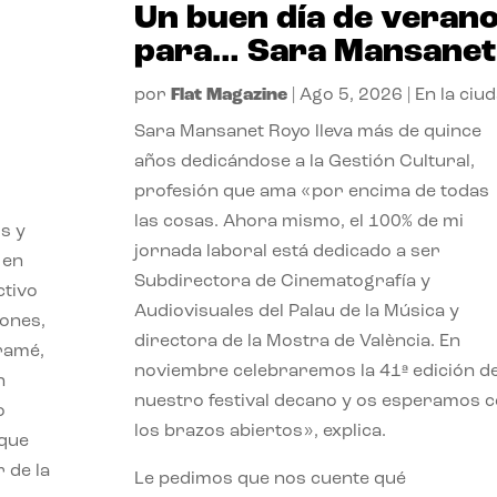
Un buen día de veran
para… Sara Mansanet
por
Flat Magazine
|
Ago 5, 2026
|
En la ciu
Sara Mansanet Royo lleva más de quince
años dedicándose a la Gestión Cultural,
profesión que ama «por encima de todas
las cosas. Ahora mismo, el 100% de mi
s y
jornada laboral está dedicado a ser
 en
Subdirectora de Cinematografía y
ctivo
Audiovisuales del Palau de la Música y
iones,
directora de la Mostra de València. En
iramé,
noviembre celebraremos la 41ª edición d
n
nuestro festival decano y os esperamos 
o
los brazos abiertos», explica.
 que
 de la
Le pedimos que nos cuente qué