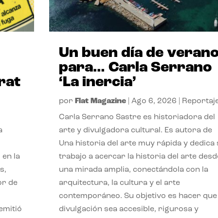
Un buen día de veran
para… Carla Serrano
rat
‘La inercia’
por
Flat Magazine
|
Ago 6, 2026
|
Reportaj
Carla Serrano Sastre es historiadora del
a
arte y divulgadora cultural. Es autora de
Una historia del arte muy rápida y dedica
 en la
trabajo a acercar la historia del arte desd
s,
una mirada amplia, conectándola con la
or de
arquitectura, la cultura y el arte
contemporáneo. Su objetivo es hacer que 
emitió
divulgación sea accesible, rigurosa y