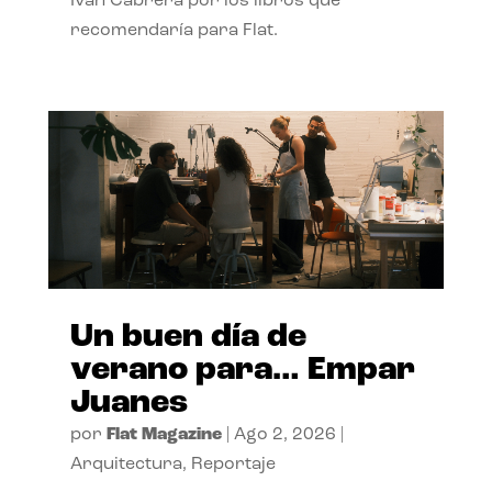
Ivan Cabrera por los libros que
recomendaría para Flat.
Un buen día de
verano para… Empar
Juanes
por
Flat Magazine
|
Ago 2, 2026
|
Arquitectura
,
Reportaje