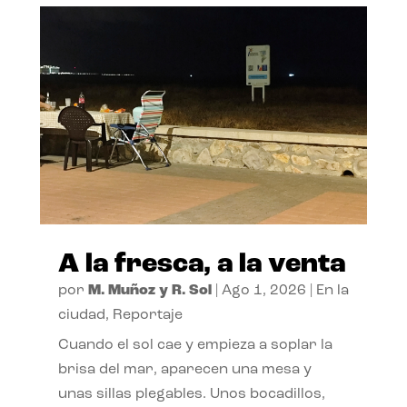
A la fresca, a la venta
por
M. Muñoz y R. Sol
|
Ago 1, 2026
|
En la
ciudad
,
Reportaje
Cuando el sol cae y empieza a soplar la
brisa del mar, aparecen una mesa y
unas sillas plegables. Unos bocadillos,