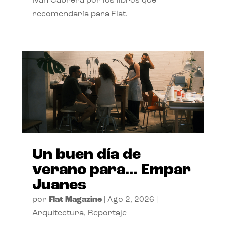
Ivan Cabrera por los libros que
recomendaría para Flat.
Un buen día de
verano para… Empar
Juanes
por
Flat Magazine
|
Ago 2, 2026
|
Arquitectura
,
Reportaje