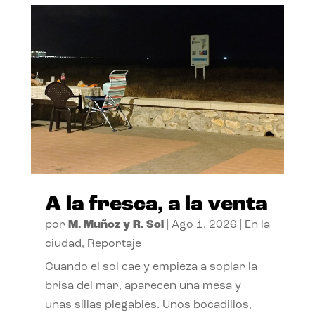
A la fresca, a la venta
por
M. Muñoz y R. Sol
|
Ago 1, 2026
|
En la
ciudad
,
Reportaje
Cuando el sol cae y empieza a soplar la
brisa del mar, aparecen una mesa y
unas sillas plegables. Unos bocadillos,