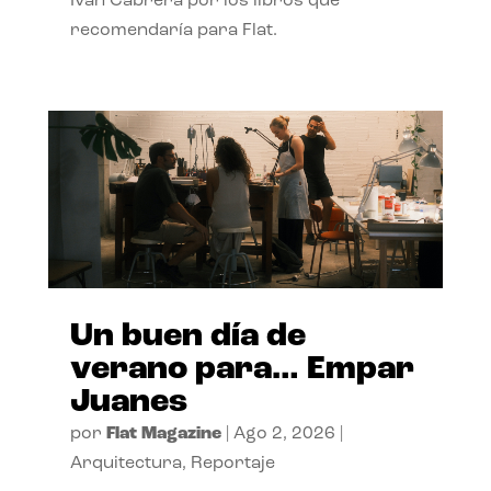
Ivan Cabrera por los libros que
recomendaría para Flat.
Un buen día de
verano para… Empar
Juanes
por
Flat Magazine
|
Ago 2, 2026
|
Arquitectura
,
Reportaje