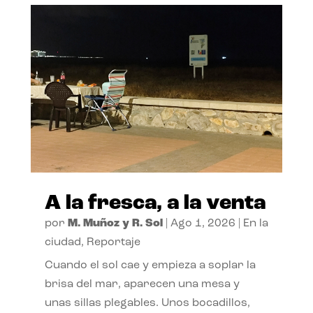
A la fresca, a la venta
por
M. Muñoz y R. Sol
|
Ago 1, 2026
|
En la
ciudad
,
Reportaje
Cuando el sol cae y empieza a soplar la
brisa del mar, aparecen una mesa y
unas sillas plegables. Unos bocadillos,