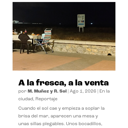
A la fresca, a la venta
por
M. Muñoz y R. Sol
|
Ago 1, 2026
|
En la
ciudad
,
Reportaje
Cuando el sol cae y empieza a soplar la
brisa del mar, aparecen una mesa y
unas sillas plegables. Unos bocadillos,