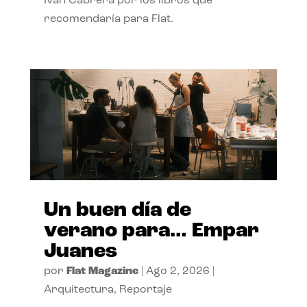
Ivan Cabrera por los libros que
recomendaría para Flat.
Un buen día de
verano para… Empar
Juanes
por
Flat Magazine
|
Ago 2, 2026
|
Arquitectura
,
Reportaje