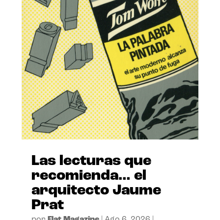
Las lecturas que
recomienda… el
arquitecto Jaume
Prat
por
Flat Magazine
|
Ago 6, 2026
|