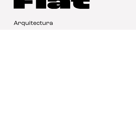
Arquitectura
Diseño
Arte
Nosotros
Nota legal
Contacto
© FLAT Magazine 2026