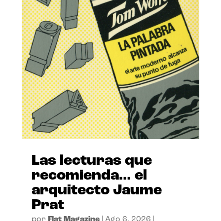
Las lecturas que
recomienda… el
arquitecto Jaume
Prat
por
Flat Magazine
|
Ago 6, 2026
|