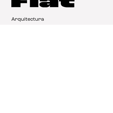
Arquitectura
Diseño
Arte
Nosotros
Nota legal
Contacto
© FLAT Magazine 2026