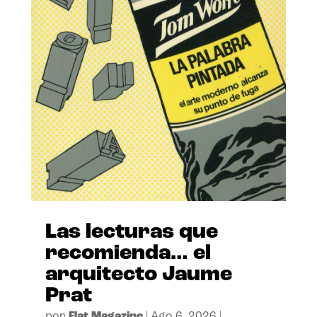
Las lecturas que
recomienda… el
arquitecto Jaume
Prat
por
Flat Magazine
|
Ago 6, 2026
|