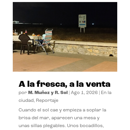
A la fresca, a la venta
por
M. Muñoz y R. Sol
|
Ago 1, 2026
|
En la
ciudad
,
Reportaje
Cuando el sol cae y empieza a soplar la
brisa del mar, aparecen una mesa y
unas sillas plegables. Unos bocadillos,