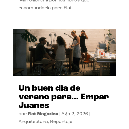
Ivan Cabrera por los libros que
recomendaría para Flat.
Un buen día de
verano para… Empar
Juanes
por
Flat Magazine
|
Ago 2, 2026
|
Arquitectura
,
Reportaje