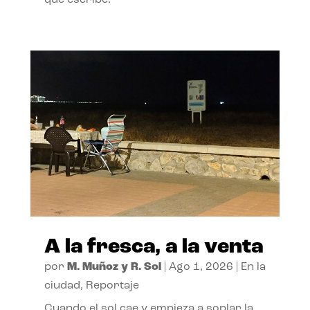
A la fresca, a la venta
por
M. Muñoz y R. Sol
|
Ago 1, 2026
|
En la
ciudad
,
Reportaje
Cuando el sol cae y empieza a soplar la