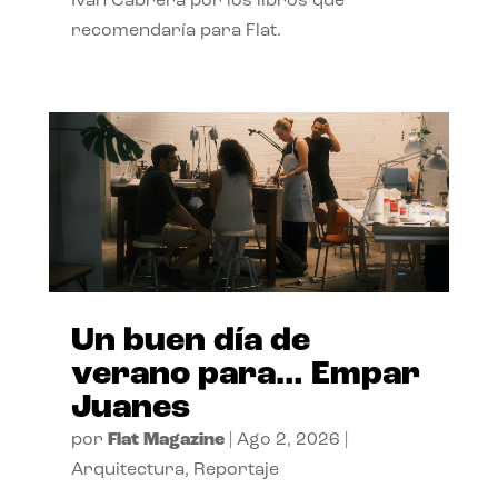
Ivan Cabrera por los libros que
recomendaría para Flat.
Un buen día de
verano para… Empar
Juanes
por
Flat Magazine
|
Ago 2, 2026
|
Arquitectura
,
Reportaje