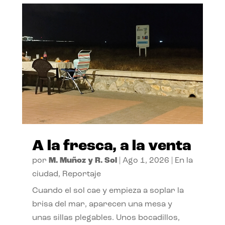
A la fresca, a la venta
por
M. Muñoz y R. Sol
|
Ago 1, 2026
|
En la
ciudad
,
Reportaje
Cuando el sol cae y empieza a soplar la
brisa del mar, aparecen una mesa y
unas sillas plegables. Unos bocadillos,