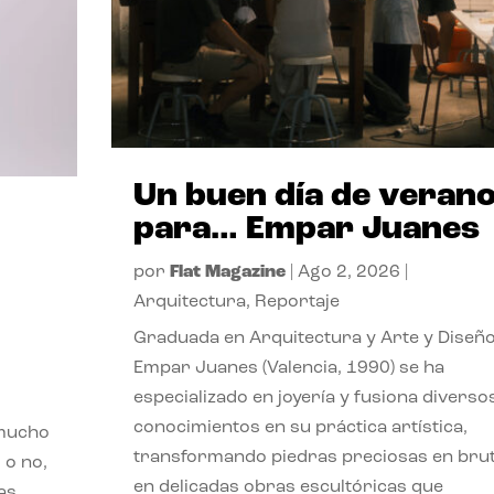
Un buen día de veran
para… Empar Juanes
por
Flat Magazine
|
Ago 2, 2026
|
Arquitectura
,
Reportaje
Graduada en Arquitectura y Arte y Diseño
Empar Juanes (Valencia, 1990) se ha
especializado en joyería y fusiona diverso
conocimientos en su práctica artística,
 mucho
transformando piedras preciosas en bru
 o no,
en delicadas obras escultóricas que
as,