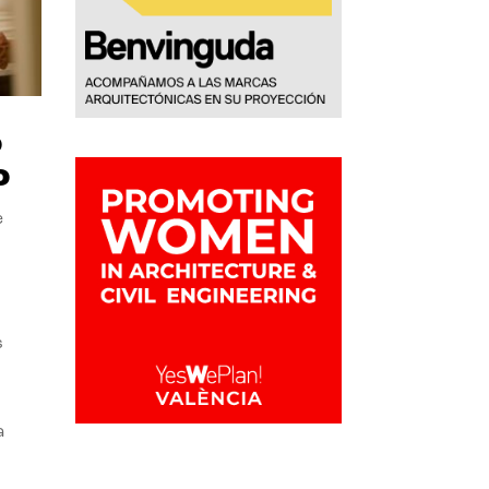
o
o
e
s
a