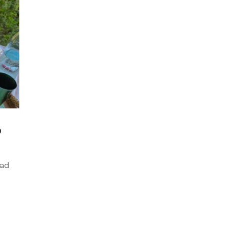
o
dad