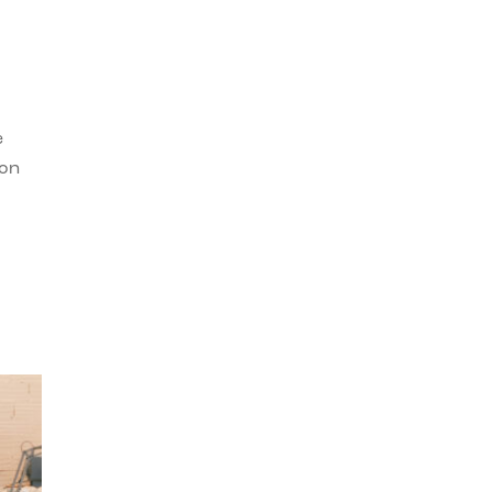
e
con