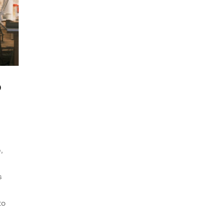
o
,
s
to