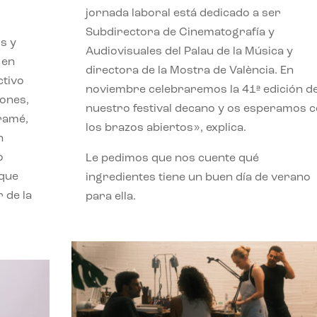
jornada laboral está dedicado a ser
Subdirectora de Cinematografía y
s y
Audiovisuales del Palau de la Música y
 en
directora de la Mostra de València. En
ctivo
noviembre celebraremos la 41ª edición d
iones,
nuestro festival decano y os esperamos 
iramé,
los brazos abiertos», explica.
n
o
Le pedimos que nos cuente qué
 que
ingredientes tiene un buen día de verano
 de la
para ella.