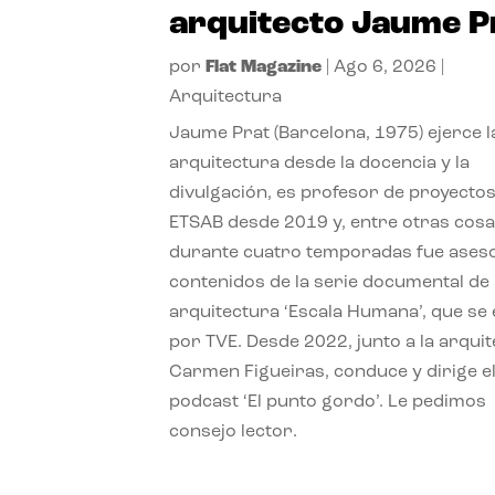
arquitecto Jaume P
por
Flat Magazine
|
Ago 6, 2026
|
Arquitectura
Jaume Prat (Barcelona, 1975) ejerce l
arquitectura desde la docencia y la
divulgación, es profesor de proyectos
ETSAB desde 2019 y, entre otras cosa
durante cuatro temporadas fue ases
contenidos de la serie documental de
arquitectura ‘Escala Humana’, que se 
por TVE. Desde 2022, junto a la arquit
Carmen Figueiras, conduce y dirige e
podcast ‘El punto gordo’. Le pedimos
consejo lector.