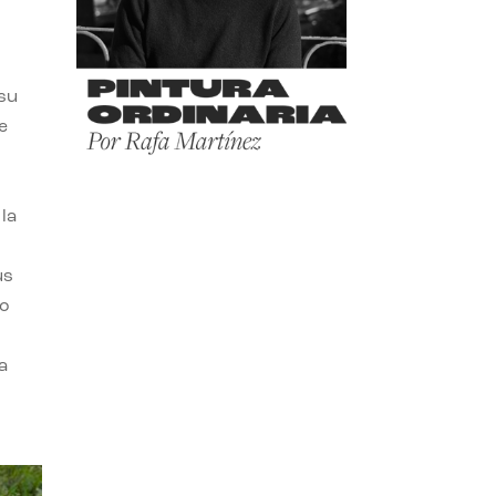
 su
e
la
us
do
a