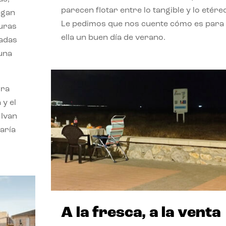
parecen flotar entre lo tangible y lo etére
agan
Le pedimos que nos cuente cómo es para
turas
ella un buen día de verano.
vadas
 una
ora
 y el
 Ivan
aría
A la fresca, a la venta