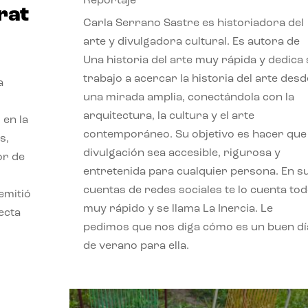
Reportaje
rat
Carla Serrano Sastre es historiadora del
arte y divulgadora cultural. Es autora de
Una historia del arte muy rápida y dedica
trabajo a acercar la historia del arte desd
a
una mirada amplia, conectándola con la
arquitectura, la cultura y el arte
 en la
contemporáneo. Su objetivo es hacer que 
s,
divulgación sea accesible, rigurosa y
or de
entretenida para cualquier persona. En s
cuentas de redes sociales te lo cuenta to
emitió
muy rápido y se llama La Inercia. Le
ecta
pedimos que nos diga cómo es un buen dí
l
de verano para ella.