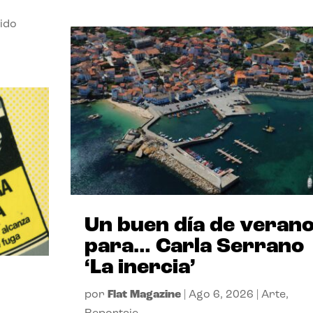
ido
Un buen día de veran
para… Carla Serrano
‘La inercia’
por
Flat Magazine
|
Ago 6, 2026
|
Arte
,