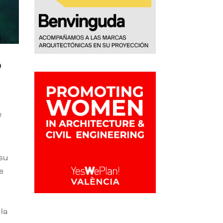
o
e
 su
e
la