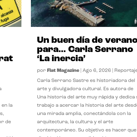
Un buen día de veran
para… Carla Serrano
rat
‘La inercia’
por
Flat Magazine
|
Ago 6, 2026
|
Reportaj
Carla Serrano Sastre es historiadora del
a
arte y divulgadora cultural. Es autora de
Una historia del arte muy rápida y dedica
 en la
trabajo a acercar la historia del arte desd
s,
una mirada amplia, conectándola con la
or de
arquitectura, la cultura y el arte
contemporáneo. Su objetivo es hacer que 