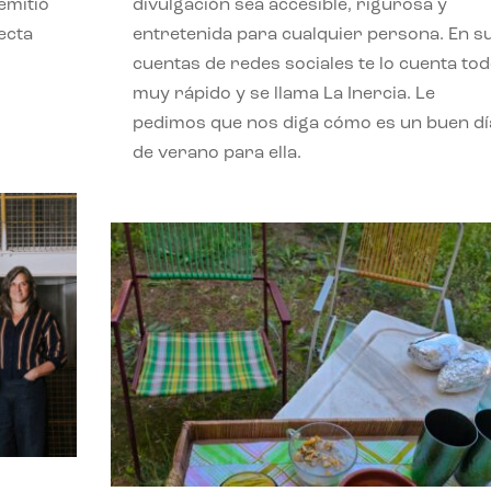
emitió
divulgación sea accesible, rigurosa y
ecta
entretenida para cualquier persona. En s
l
cuentas de redes sociales te lo cuenta to
muy rápido y se llama La Inercia. Le
pedimos que nos diga cómo es un buen dí
de verano para ella.