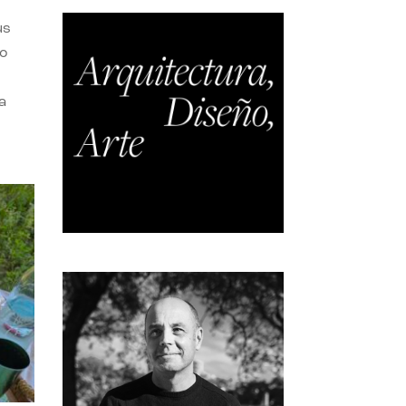
us
do
a