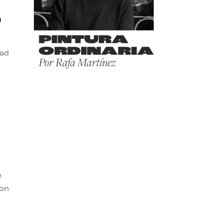
o
dad
e
con