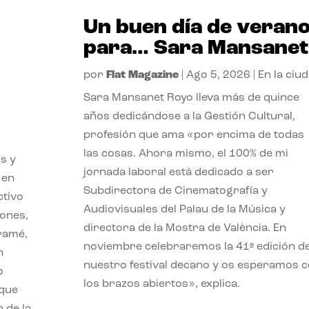
Un buen día de veran
para… Sara Mansanet
por
Flat Magazine
|
Ago 5, 2026
|
En la ciu
Sara Mansanet Royo lleva más de quince
años dedicándose a la Gestión Cultural,
profesión que ama «por encima de todas
las cosas. Ahora mismo, el 100% de mi
s y
jornada laboral está dedicado a ser
 en
Subdirectora de Cinematografía y
ctivo
Audiovisuales del Palau de la Música y
iones,
directora de la Mostra de València. En
iramé,
noviembre celebraremos la 41ª edición d
n
nuestro festival decano y os esperamos 
o
los brazos abiertos», explica.
 que
 de la