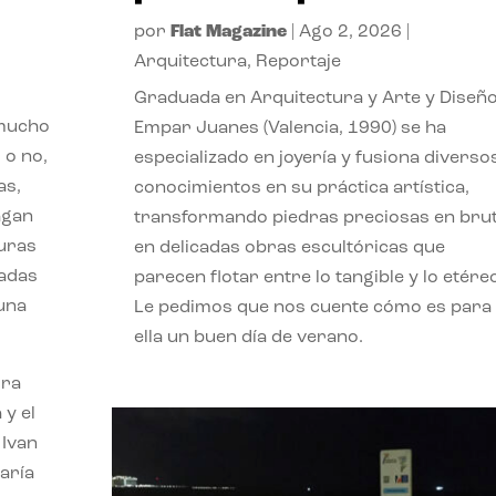
por
Flat Magazine
|
Ago 2, 2026
|
Arquitectura
,
Reportaje
Graduada en Arquitectura y Arte y Diseño
 mucho
Empar Juanes (Valencia, 1990) se ha
 o no,
especializado en joyería y fusiona diverso
as,
conocimientos en su práctica artística,
agan
transformando piedras preciosas en bru
turas
en delicadas obras escultóricas que
vadas
parecen flotar entre lo tangible y lo etére
 una
Le pedimos que nos cuente cómo es para
ella un buen día de verano.
ora
 y el
 Ivan
aría