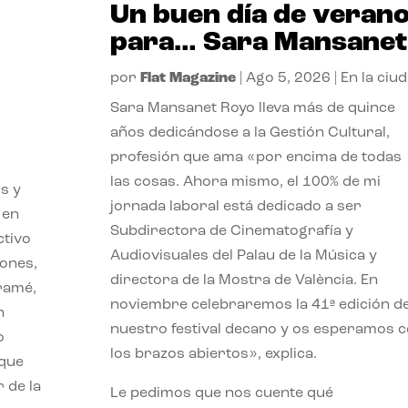
Un buen día de veran
para… Sara Mansanet
por
Flat Magazine
|
Ago 5, 2026
|
En la ciu
Sara Mansanet Royo lleva más de quince
años dedicándose a la Gestión Cultural,
profesión que ama «por encima de todas
las cosas. Ahora mismo, el 100% de mi
s y
jornada laboral está dedicado a ser
 en
Subdirectora de Cinematografía y
ctivo
Audiovisuales del Palau de la Música y
iones,
directora de la Mostra de València. En
iramé,
noviembre celebraremos la 41ª edición d
n
nuestro festival decano y os esperamos 
o
los brazos abiertos», explica.
 que
 de la
Le pedimos que nos cuente qué