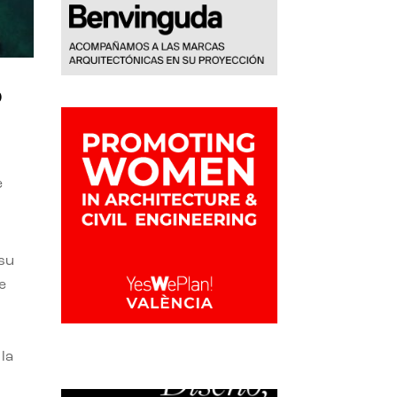
o
e
 su
e
la