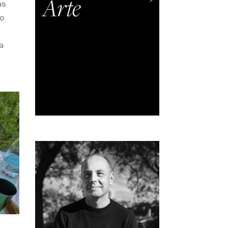
us
do
a