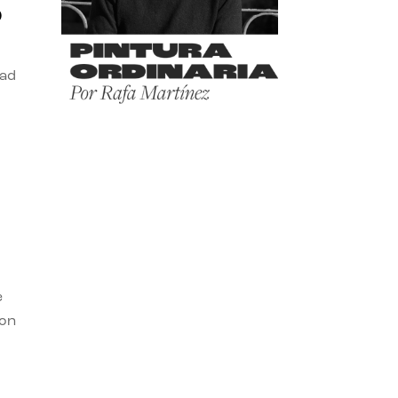
o
dad
e
con