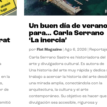
Un buen día de veran
para… Carla Serrano
rat
‘La inercia’
por
Flat Magazine
|
Ago 6, 2026
|
Reportaj
Carla Serrano Sastre es historiadora del
a
arte y divulgadora cultural. Es autora de
Una historia del arte muy rápida y dedica
 en la
trabajo a acercar la historia del arte desd
s,
una mirada amplia, conectándola con la
or de
arquitectura, la cultura y el arte
contemporáneo. Su objetivo es hacer que 
emitió
divulgación sea accesible, rigurosa y