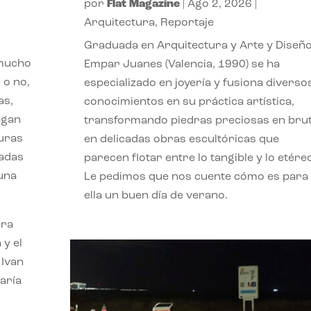
por
Flat Magazine
|
Ago 2, 2026
|
Arquitectura
,
Reportaje
Graduada en Arquitectura y Arte y Diseño
 mucho
Empar Juanes (Valencia, 1990) se ha
 o no,
especializado en joyería y fusiona diverso
as,
conocimientos en su práctica artística,
agan
transformando piedras preciosas en bru
turas
en delicadas obras escultóricas que
vadas
parecen flotar entre lo tangible y lo etére
 una
Le pedimos que nos cuente cómo es para
ella un buen día de verano.
ora
 y el
 Ivan
aría