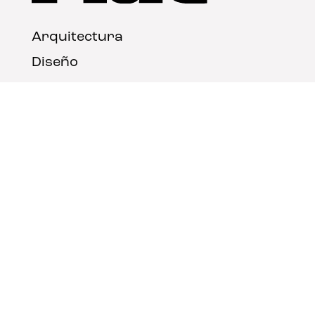
Arquitectura
Diseño
Arte
Nosotros
Nota legal
Contacto
© FLAT Magazine 2026