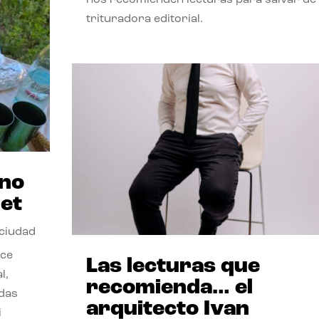
trituradora editorial.
ano
et
 ciudad
nce
Las lecturas que
l,
recomienda… el
odas
arquitecto Ivan
i