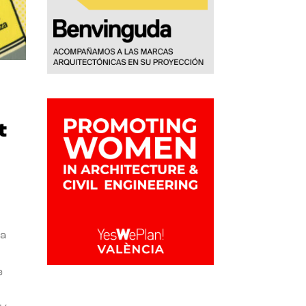
t
la
e