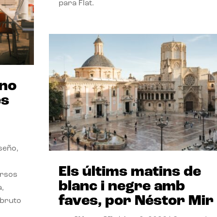
para Flat.
ano
es
seño,
Els últims matins de
ersos
blanc i negre amb
a,
faves, por Néstor Mir
 bruto