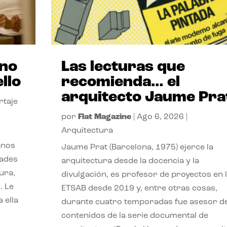
ano
Las lecturas que
llo
recomienda… el
arquitecto Jaume Pra
rtaje
por
Flat Magazine
|
Ago 6, 2026
|
Arquitectura
anos
Jaume Prat (Barcelona, 1975) ejerce la
dades
arquitectura desde la docencia y la
ura,
divulgación, es profesor de proyectos en 
. Le
ETSAB desde 2019 y, entre otras cosas,
 ella
durante cuatro temporadas fue asesor d
contenidos de la serie documental de