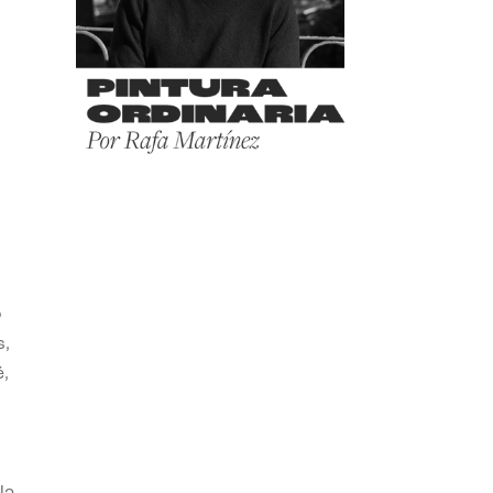
o
s,
,
la