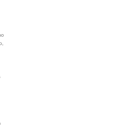
ho
o,
s
s
n