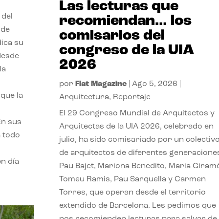
Las lecturas que
 del
recomiendan… los
 de
comisarios del
dica su
congreso de la UIA
 desde
2026
la
por
Flat Magazine
|
Ago 5, 2026
|
que la
Arquitectura
,
Reportaje
El 29 Congreso Mundial de Arquitectos y
En sus
Arquitectas de la UIA 2026, celebrado en
a todo
julio, ha sido comisariado por un colectiv
de arquitectos de diferentes generacione
n día
Pau Bajet, Mariona Benedito, Maria Giramé
Tomeu Ramis, Pau Sarquella y Carmen
Torres, que operan desde el territorio
extendido de Barcelona. Les pedimos que
nos recomienden lecturas para salvar de 