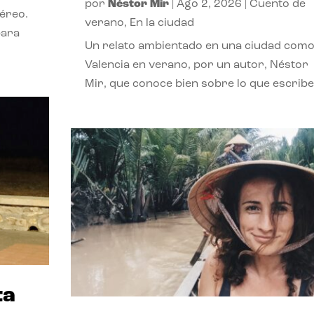
por
Néstor Mir
|
Ago 2, 2026
|
Cuento de
téreo.
verano
,
En la ciudad
para
Un relato ambientado en una ciudad com
Valencia en verano, por un autor, Néstor
Mir, que conoce bien sobre lo que escribe
ta