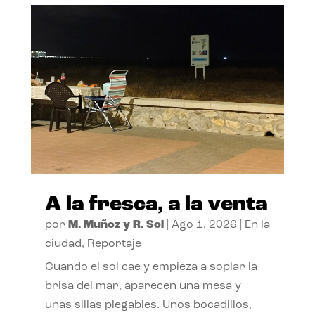
A la fresca, a la venta
por
M. Muñoz y R. Sol
|
Ago 1, 2026
|
En la
ciudad
,
Reportaje
Cuando el sol cae y empieza a soplar la
brisa del mar, aparecen una mesa y
unas sillas plegables. Unos bocadillos,