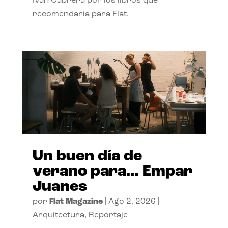
Ivan Cabrera por los libros que
recomendaría para Flat.
Un buen día de
verano para… Empar
Juanes
por
Flat Magazine
|
Ago 2, 2026
|
Arquitectura
,
Reportaje