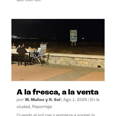
A la fresca, a la venta
por
M. Muñoz y R. Sol
|
Ago 1, 2026
|
En la
ciudad
,
Reportaje
Cuando el sol cae y empieza a soplar la