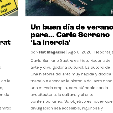
Un buen día de veran
para… Carla Serrano
rat
‘La inercia’
por
Flat Magazine
|
Ago 6, 2026
|
Reportaj
Carla Serrano Sastre es historiadora del
a
arte y divulgadora cultural. Es autora de
Una historia del arte muy rápida y dedica
 en la
trabajo a acercar la historia del arte desd
s,
una mirada amplia, conectándola con la
or de
arquitectura, la cultura y el arte
contemporáneo. Su objetivo es hacer que 
emitió
divulgación sea accesible, rigurosa y