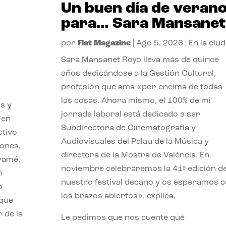
Un buen día de veran
para… Sara Mansanet
por
Flat Magazine
|
Ago 5, 2026
|
En la ciu
Sara Mansanet Royo lleva más de quince
años dedicándose a la Gestión Cultural,
profesión que ama «por encima de todas
las cosas. Ahora mismo, el 100% de mi
s y
jornada laboral está dedicado a ser
 en
Subdirectora de Cinematografía y
ctivo
Audiovisuales del Palau de la Música y
iones,
directora de la Mostra de València. En
iramé,
noviembre celebraremos la 41ª edición d
n
nuestro festival decano y os esperamos 
o
los brazos abiertos», explica.
 que
 de la
Le pedimos que nos cuente qué