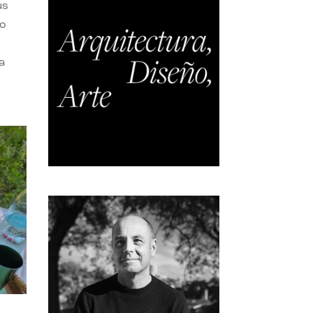
us
do
a