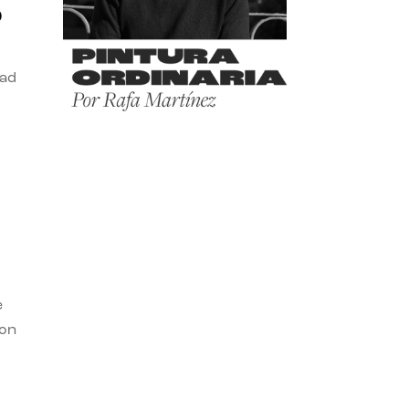
o
dad
e
con