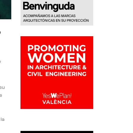
o
e
 su
e
la