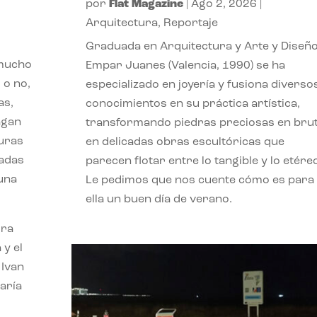
por
Flat Magazine
|
Ago 2, 2026
|
Arquitectura
,
Reportaje
Graduada en Arquitectura y Arte y Diseño
 mucho
Empar Juanes (Valencia, 1990) se ha
 o no,
especializado en joyería y fusiona diverso
as,
conocimientos en su práctica artística,
agan
transformando piedras preciosas en bru
turas
en delicadas obras escultóricas que
vadas
parecen flotar entre lo tangible y lo etére
 una
Le pedimos que nos cuente cómo es para
ella un buen día de verano.
ora
 y el
 Ivan
aría