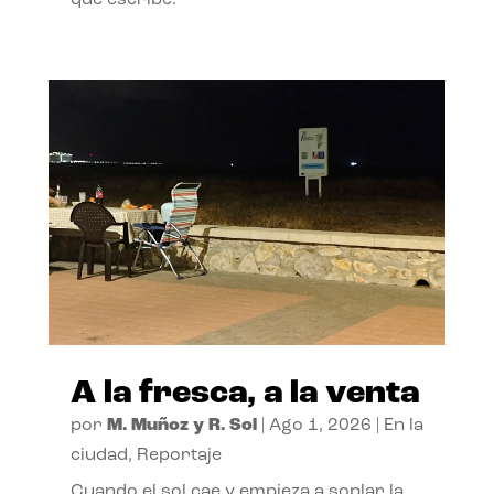
A la fresca, a la venta
por
M. Muñoz y R. Sol
|
Ago 1, 2026
|
En la
ciudad
,
Reportaje
Cuando el sol cae y empieza a soplar la