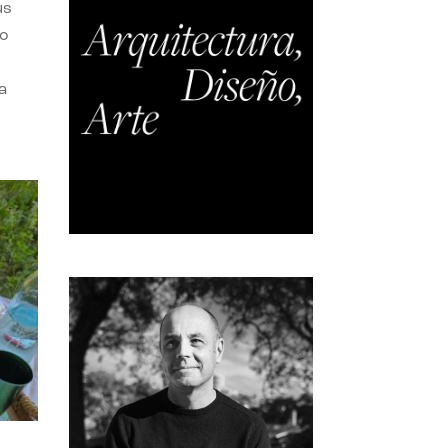
us
do
a