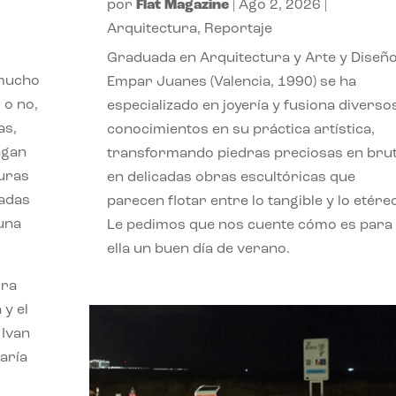
por
Flat Magazine
|
Ago 2, 2026
|
Arquitectura
,
Reportaje
Graduada en Arquitectura y Arte y Diseño
 mucho
Empar Juanes (Valencia, 1990) se ha
 o no,
especializado en joyería y fusiona diverso
as,
conocimientos en su práctica artística,
agan
transformando piedras preciosas en bru
turas
en delicadas obras escultóricas que
vadas
parecen flotar entre lo tangible y lo etére
 una
Le pedimos que nos cuente cómo es para
ella un buen día de verano.
ora
 y el
 Ivan
aría