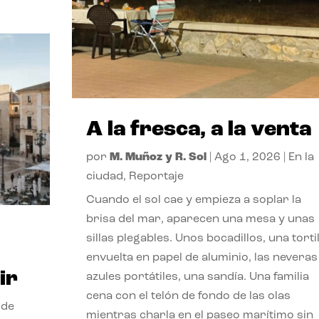
A la fresca, a la venta
por
M. Muñoz y R. Sol
|
Ago 1, 2026
|
En la
ciudad
,
Reportaje
Cuando el sol cae y empieza a soplar la
brisa del mar, aparecen una mesa y unas
sillas plegables. Unos bocadillos, una tortil
envuelta en papel de aluminio, las neveras
ir
azules portátiles, una sandía. Una familia
cena con el telón de fondo de las olas
 de
mientras charla en el paseo marítimo sin