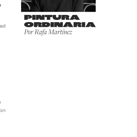
o
dad
e
con