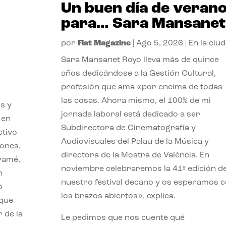
Un buen día de veran
para… Sara Mansanet
por
Flat Magazine
|
Ago 5, 2026
|
En la ciu
Sara Mansanet Royo lleva más de quince
años dedicándose a la Gestión Cultural,
profesión que ama «por encima de todas
las cosas. Ahora mismo, el 100% de mi
s y
jornada laboral está dedicado a ser
 en
Subdirectora de Cinematografía y
ctivo
Audiovisuales del Palau de la Música y
iones,
directora de la Mostra de València. En
iramé,
noviembre celebraremos la 41ª edición d
n
nuestro festival decano y os esperamos 
o
los brazos abiertos», explica.
 que
 de la
Le pedimos que nos cuente qué