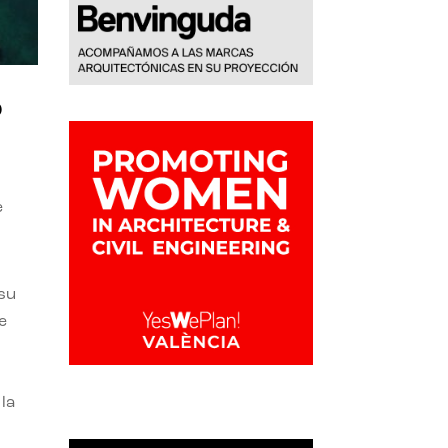
o
e
 su
e
la