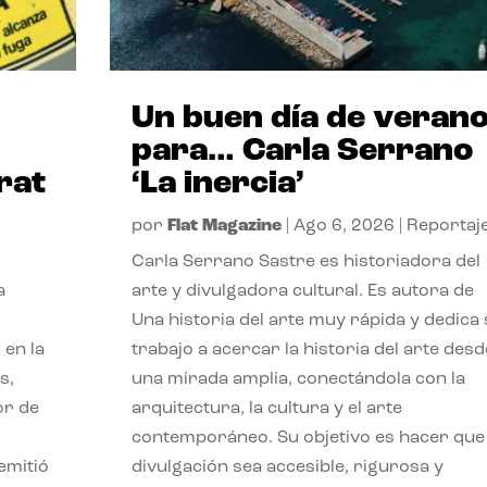
Un buen día de veran
para… Carla Serrano
rat
‘La inercia’
por
Flat Magazine
|
Ago 6, 2026
|
Reportaj
Carla Serrano Sastre es historiadora del
a
arte y divulgadora cultural. Es autora de
Una historia del arte muy rápida y dedica
 en la
trabajo a acercar la historia del arte desd
s,
una mirada amplia, conectándola con la
or de
arquitectura, la cultura y el arte
contemporáneo. Su objetivo es hacer que 
emitió
divulgación sea accesible, rigurosa y