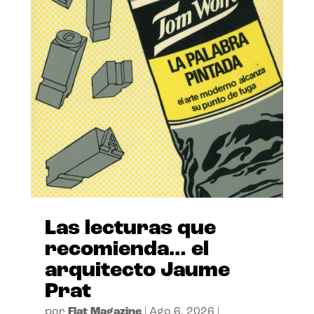
Las lecturas que
recomienda… el
arquitecto Jaume
Prat
por
Flat Magazine
|
Ago 6, 2026
|