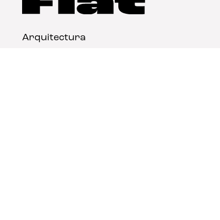
Arquitectura
Diseño
Arte
Nosotros
Nota legal
Contacto
© FLAT Magazine 2026