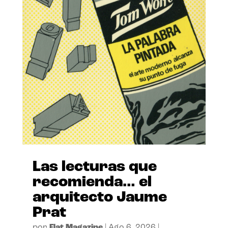
Las lecturas que
recomienda… el
arquitecto Jaume
Prat
por
Flat Magazine
|
Ago 6, 2026
|