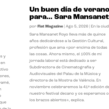
Un buen día de veran
para… Sara Mansanet
por
Flat Magazine
|
Ago 5, 2026
|
En la ciu
Sara Mansanet Royo lleva más de quince
años dedicándose a la Gestión Cultural,
profesión que ama «por encima de todas
las cosas. Ahora mismo, el 100% de mi
s y
jornada laboral está dedicado a ser
 en
Subdirectora de Cinematografía y
ctivo
Audiovisuales del Palau de la Música y
iones,
directora de la Mostra de València. En
iramé,
noviembre celebraremos la 41ª edición d
n
nuestro festival decano y os esperamos 
o
los brazos abiertos», explica.
 que
 de la