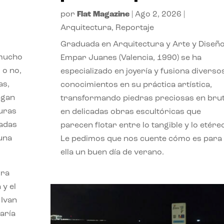
por
Flat Magazine
|
Ago 2, 2026
|
Arquitectura
,
Reportaje
Graduada en Arquitectura y Arte y Diseño
 mucho
Empar Juanes (Valencia, 1990) se ha
 o no,
especializado en joyería y fusiona diverso
as,
conocimientos en su práctica artística,
agan
transformando piedras preciosas en bru
turas
en delicadas obras escultóricas que
vadas
parecen flotar entre lo tangible y lo etére
 una
Le pedimos que nos cuente cómo es para
ella un buen día de verano.
ora
 y el
 Ivan
aría