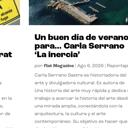
Un buen día de veran
para… Carla Serrano
rat
‘La inercia’
por
Flat Magazine
|
Ago 6, 2026
|
Reportaj
Carla Serrano Sastre es historiadora del
a
arte y divulgadora cultural. Es autora de
Una historia del arte muy rápida y dedica
 en la
trabajo a acercar la historia del arte desd
s,
una mirada amplia, conectándola con la
or de
arquitectura, la cultura y el arte
contemporáneo. Su objetivo es hacer que 