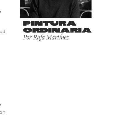
o
dad
e
con