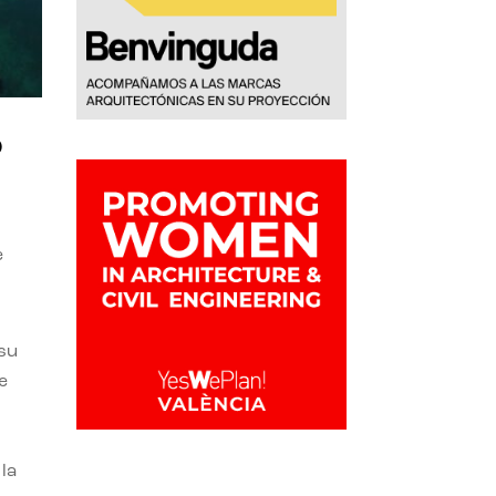
o
e
 su
e
la