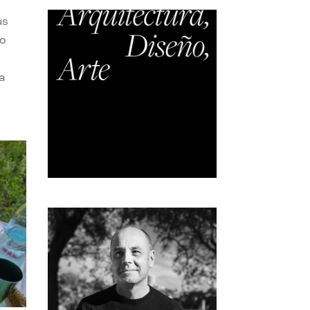
us
do
a