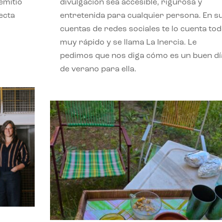
emitió
divulgación sea accesible, rigurosa y
ecta
entretenida para cualquier persona. En s
l
cuentas de redes sociales te lo cuenta to
muy rápido y se llama La Inercia. Le
pedimos que nos diga cómo es un buen dí
de verano para ella.