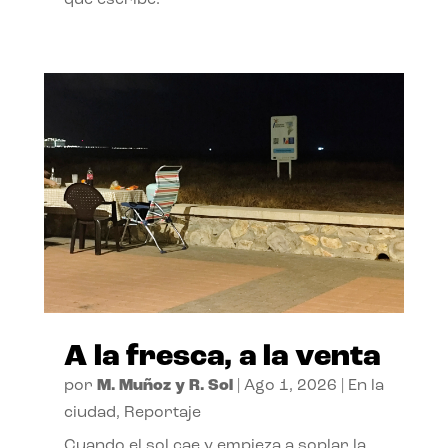
A la fresca, a la venta
por
M. Muñoz y R. Sol
|
Ago 1, 2026
|
En la
ciudad
,
Reportaje
Cuando el sol cae y empieza a soplar la