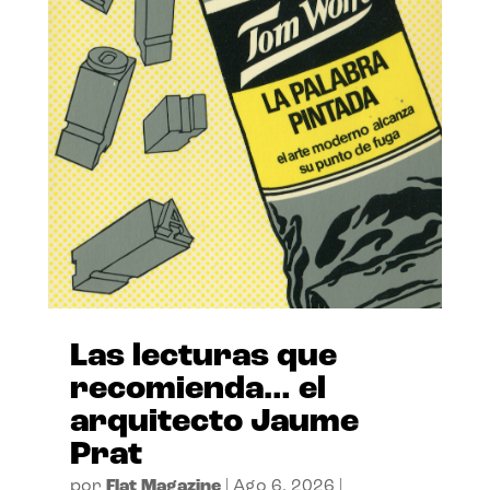
Las lecturas que
recomienda… el
arquitecto Jaume
Prat
por
Flat Magazine
|
Ago 6, 2026
|