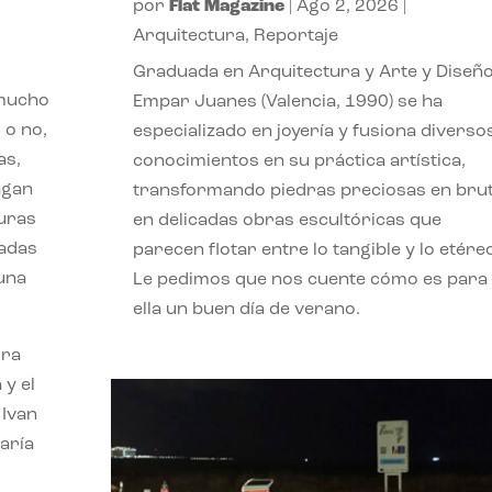
por
Flat Magazine
|
Ago 2, 2026
|
Arquitectura
,
Reportaje
Graduada en Arquitectura y Arte y Diseño
 mucho
Empar Juanes (Valencia, 1990) se ha
 o no,
especializado en joyería y fusiona diverso
as,
conocimientos en su práctica artística,
agan
transformando piedras preciosas en bru
turas
en delicadas obras escultóricas que
vadas
parecen flotar entre lo tangible y lo etére
 una
Le pedimos que nos cuente cómo es para
ella un buen día de verano.
ora
 y el
 Ivan
aría