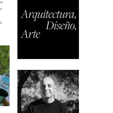
us
do
a