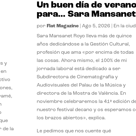
Un buen día de veran
para… Sara Mansanet
por
Flat Magazine
|
Ago 5, 2026
|
En la ciu
Sara Mansanet Royo lleva más de quince
años dedicándose a la Gestión Cultural,
profesión que ama «por encima de todas
las cosas. Ahora mismo, el 100% de mi
s y
jornada laboral está dedicado a ser
 en
Subdirectora de Cinematografía y
ctivo
Audiovisuales del Palau de la Música y
iones,
directora de la Mostra de València. En
iramé,
noviembre celebraremos la 41ª edición d
n
nuestro festival decano y os esperamos 
o
los brazos abiertos», explica.
 que
 de la
Le pedimos que nos cuente qué