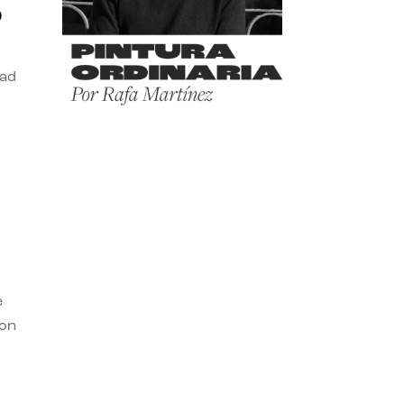
o
dad
e
con