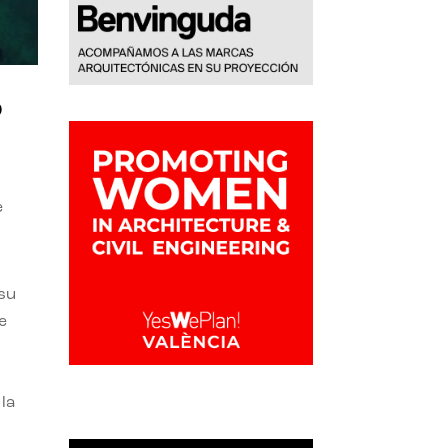
o
e
 su
e
la