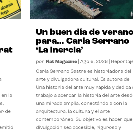
Un buen día de veran
para… Carla Serrano
rat
‘La inercia’
por
Flat Magazine
|
Ago 6, 2026
|
Reportaj
Carla Serrano Sastre es historiadora del
a
arte y divulgadora cultural. Es autora de
Una historia del arte muy rápida y dedica
 en la
trabajo a acercar la historia del arte desd
s,
una mirada amplia, conectándola con la
or de
arquitectura, la cultura y el arte
contemporáneo. Su objetivo es hacer que 
emitió
divulgación sea accesible, rigurosa y