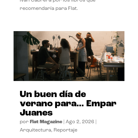
Ivan Cabrera por los libros que
recomendaría para Flat.
Un buen día de
verano para… Empar
Juanes
por
Flat Magazine
|
Ago 2, 2026
|
Arquitectura
,
Reportaje