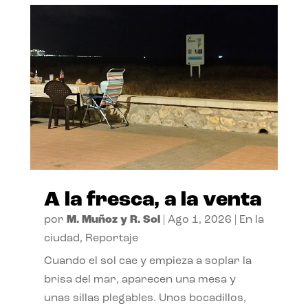
A la fresca, a la venta
por
M. Muñoz y R. Sol
|
Ago 1, 2026
|
En la
ciudad
,
Reportaje
Cuando el sol cae y empieza a soplar la
brisa del mar, aparecen una mesa y
unas sillas plegables. Unos bocadillos,