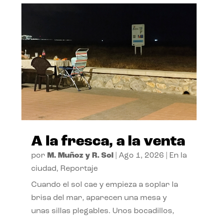
A la fresca, a la venta
por
M. Muñoz y R. Sol
|
Ago 1, 2026
|
En la
ciudad
,
Reportaje
Cuando el sol cae y empieza a soplar la
brisa del mar, aparecen una mesa y
unas sillas plegables. Unos bocadillos,