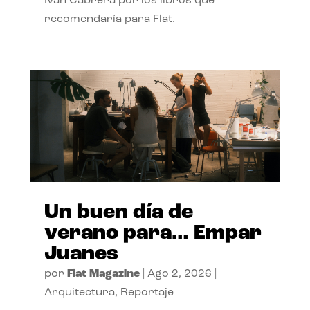
Ivan Cabrera por los libros que
recomendaría para Flat.
Un buen día de
verano para… Empar
Juanes
por
Flat Magazine
|
Ago 2, 2026
|
Arquitectura
,
Reportaje