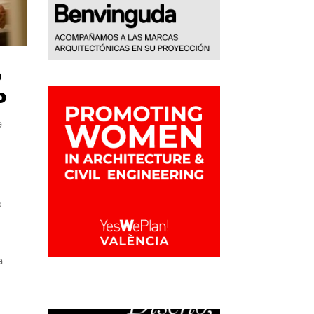
o
o
e
s
a