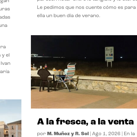
agan
Le pedimos que nos cuente cómo es para
turas
ella un buen día de verano.
vadas
 una
ora
 y el
 Ivan
aría
A la fresca, a la venta
por
M. Muñoz y R. Sol
|
Ago 1, 2026
|
En la