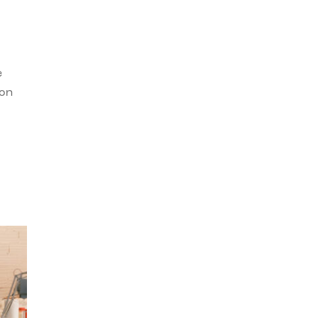
e
con