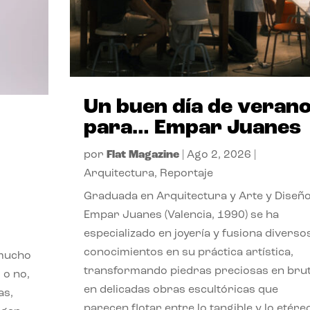
Un buen día de veran
para… Empar Juanes
por
Flat Magazine
|
Ago 2, 2026
|
Arquitectura
,
Reportaje
Graduada en Arquitectura y Arte y Diseño
Empar Juanes (Valencia, 1990) se ha
especializado en joyería y fusiona diverso
conocimientos en su práctica artística,
 mucho
transformando piedras preciosas en bru
 o no,
en delicadas obras escultóricas que
as,
parecen flotar entre lo tangible y lo etére