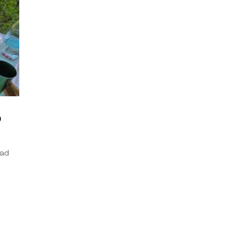
o
dad