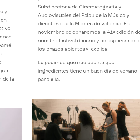
Subdirectora de Cinematografía y
s y
Audiovisuales del Palau de la Música y
 en
directora de la Mostra de València. En
ctivo
noviembre celebraremos la 41ª edición d
iones,
nuestro festival decano y os esperamos 
iramé,
los brazos abiertos», explica.
n
o
Le pedimos que nos cuente qué
 que
ingredientes tiene un buen día de verano
 de la
para ella.