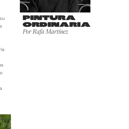
 su
e
la
us
do
a