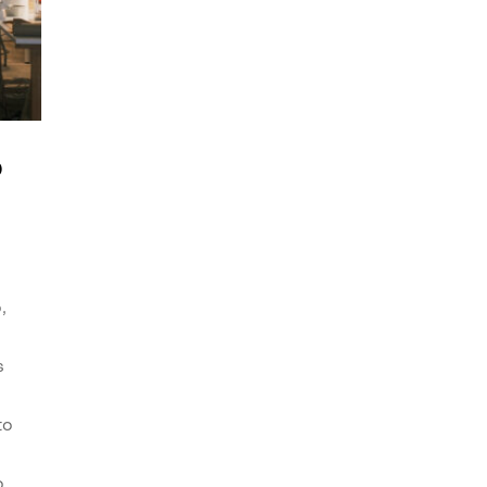
o
,
s
to
o.