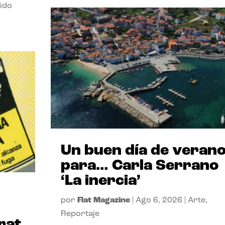
ido
Un buen día de veran
para… Carla Serrano
‘La inercia’
por
Flat Magazine
|
Ago 6, 2026
|
Arte
,
Reportaje
rat