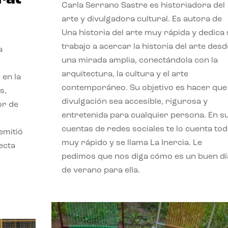
Carla Serrano Sastre es historiadora del
arte y divulgadora cultural. Es autora de
Una historia del arte muy rápida y dedica
trabajo a acercar la historia del arte desd
a
una mirada amplia, conectándola con la
arquitectura, la cultura y el arte
 en la
contemporáneo. Su objetivo es hacer que 
s,
divulgación sea accesible, rigurosa y
or de
entretenida para cualquier persona. En s
cuentas de redes sociales te lo cuenta to
emitió
muy rápido y se llama La Inercia. Le
ecta
pedimos que nos diga cómo es un buen dí
l
de verano para ella.