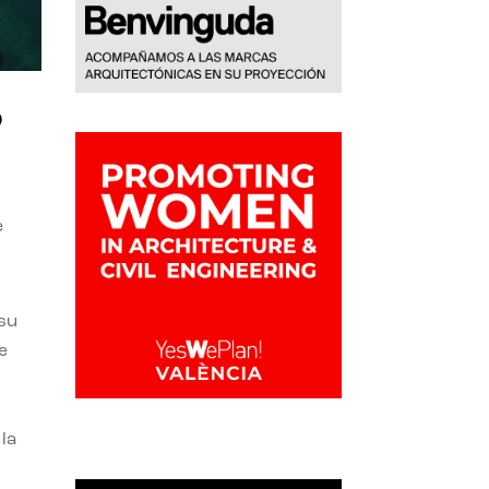
o
e
 su
e
la