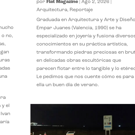
por
Flat Magazine
|
Ago 2, 2026
|
Arquitectura
,
Reportaje
Graduada en Arquitectura y Arte y Diseño
 mucho
Empar Juanes (Valencia, 1990) se ha
 o no,
especializado en joyería y fusiona diverso
as,
conocimientos en su práctica artística,
agan
transformando piedras preciosas en bru
turas
en delicadas obras escultóricas que
vadas
parecen flotar entre lo tangible y lo etére
 una
Le pedimos que nos cuente cómo es para
ella un buen día de verano.
ora
 y el
 Ivan
aría