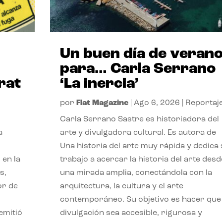
Un buen día de veran
para… Carla Serrano
rat
‘La inercia’
por
Flat Magazine
|
Ago 6, 2026
|
Reportaj
Carla Serrano Sastre es historiadora del
a
arte y divulgadora cultural. Es autora de
Una historia del arte muy rápida y dedica
 en la
trabajo a acercar la historia del arte desd
s,
una mirada amplia, conectándola con la
or de
arquitectura, la cultura y el arte
contemporáneo. Su objetivo es hacer que 
emitió
divulgación sea accesible, rigurosa y