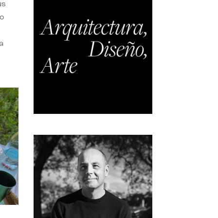
us
do
a