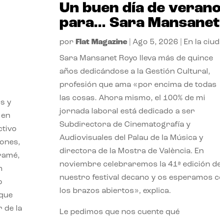
Un buen día de veran
para… Sara Mansanet
por
Flat Magazine
|
Ago 5, 2026
|
En la ciu
Sara Mansanet Royo lleva más de quince
años dedicándose a la Gestión Cultural,
profesión que ama «por encima de todas
las cosas. Ahora mismo, el 100% de mi
s y
jornada laboral está dedicado a ser
 en
Subdirectora de Cinematografía y
ctivo
Audiovisuales del Palau de la Música y
iones,
directora de la Mostra de València. En
iramé,
noviembre celebraremos la 41ª edición d
n
nuestro festival decano y os esperamos 
o
los brazos abiertos», explica.
 que
 de la
Le pedimos que nos cuente qué