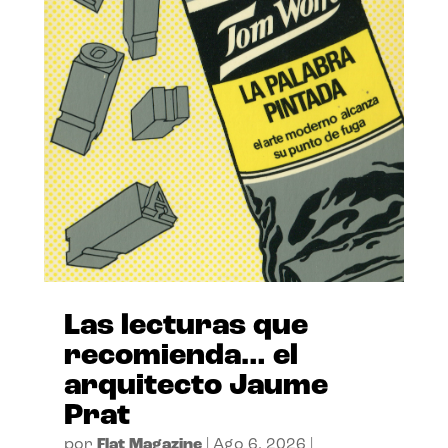
Las lecturas que
recomienda… el
arquitecto Jaume
Prat
por
Flat Magazine
|
Ago 6, 2026
|