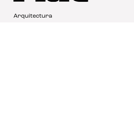
Arquitectura
Diseño
Arte
Nosotros
Nota legal
Contacto
© FLAT Magazine 2026