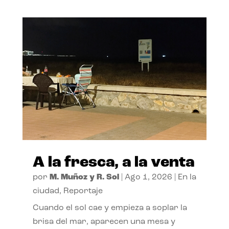
A la fresca, a la venta
por
M. Muñoz y R. Sol
|
Ago 1, 2026
|
En la
ciudad
,
Reportaje
Cuando el sol cae y empieza a soplar la
brisa del mar, aparecen una mesa y