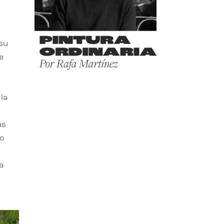
 su
e
la
us
do
a