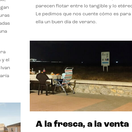
parecen flotar entre lo tangible y lo etére
agan
Le pedimos que nos cuente cómo es para
turas
ella un buen día de verano.
vadas
 una
ora
 y el
 Ivan
aría
A la fresca, a la venta