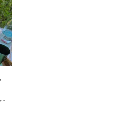
o
dad