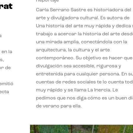
Reportaje
rat
Carla Serrano Sastre es historiadora del
arte y divulgadora cultural. Es autora de
Una historia del arte muy rápida y dedica
trabajo a acercar la historia del arte desd
a
una mirada amplia, conectándola con la
arquitectura, la cultura y el arte
 en la
contemporáneo. Su objetivo es hacer que 
s,
divulgación sea accesible, rigurosa y
or de
entretenida para cualquier persona. En s
cuentas de redes sociales te lo cuenta to
emitió
muy rápido y se llama La Inercia. Le
ecta
pedimos que nos diga cómo es un buen dí
l
de verano para ella.