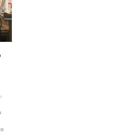
o
,
s
to