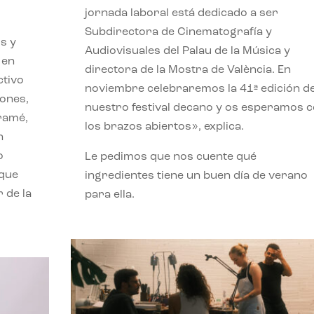
jornada laboral está dedicado a ser
Subdirectora de Cinematografía y
s y
Audiovisuales del Palau de la Música y
 en
directora de la Mostra de València. En
ctivo
noviembre celebraremos la 41ª edición d
iones,
nuestro festival decano y os esperamos 
iramé,
los brazos abiertos», explica.
n
o
Le pedimos que nos cuente qué
 que
ingredientes tiene un buen día de verano
 de la
para ella.