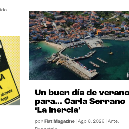
ido
Un buen día de veran
para… Carla Serrano
‘La inercia’
por
Flat Magazine
|
Ago 6, 2026
|
Arte
,