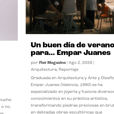
Un buen día de veran
para… Empar Juanes
por
Flat Magazine
|
Ago 2, 2026
|
Arquitectura
,
Reportaje
Graduada en Arquitectura y Arte y Diseño
Empar Juanes (Valencia, 1990) se ha
especializado en joyería y fusiona diverso
conocimientos en su práctica artística,
 mucho
transformando piedras preciosas en bru
 o no,
en delicadas obras escultóricas que
as,