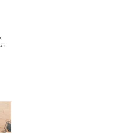
e
con