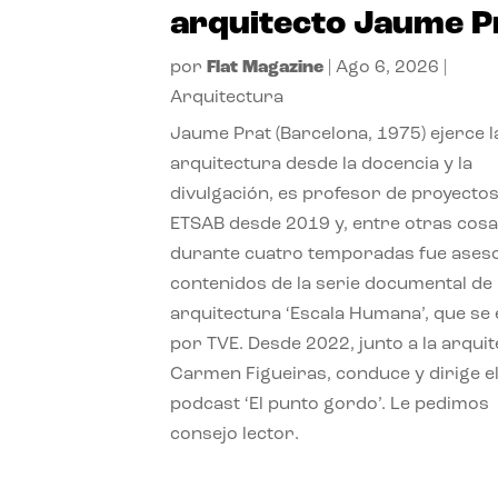
arquitecto Jaume P
por
Flat Magazine
|
Ago 6, 2026
|
Arquitectura
Jaume Prat (Barcelona, 1975) ejerce l
arquitectura desde la docencia y la
divulgación, es profesor de proyectos
ETSAB desde 2019 y, entre otras cosa
durante cuatro temporadas fue ases
contenidos de la serie documental de
arquitectura ‘Escala Humana’, que se 
por TVE. Desde 2022, junto a la arquit
Carmen Figueiras, conduce y dirige e
podcast ‘El punto gordo’. Le pedimos
consejo lector.