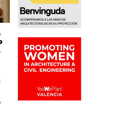
o
o
e
s
a