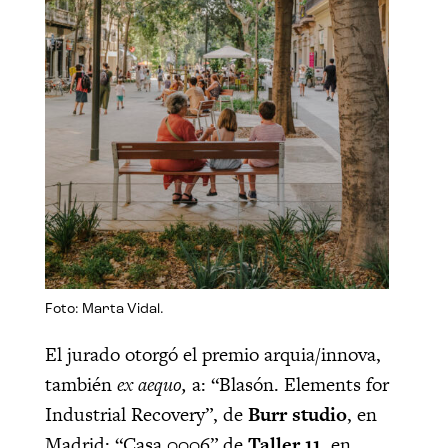
Foto: Marta Vidal.
El jurado otorgó el premio arquia/innova,
también
ex aequo,
a: “Blasón. Elements for
Industrial Recovery”, de
Burr studio
, en
Madrid; “Casa 0006” de
Taller 11
, en