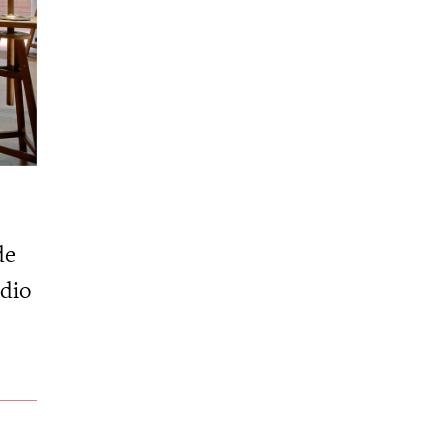
de
udio