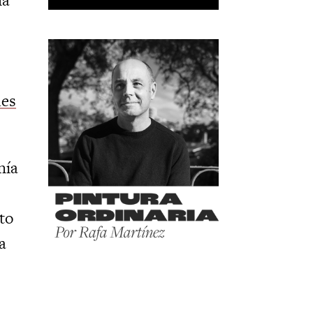
des
nía
to
a