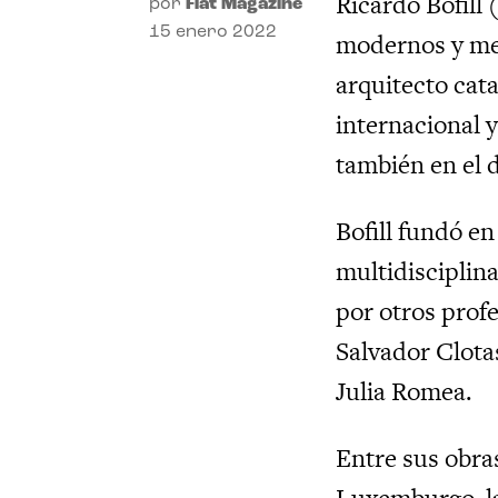
Ricardo Bofill 
por
Flat Magazine
15 enero 2022
modernos y men
arquitecto cat
internacional y
también en el d
Bofill fundó en
multidisciplin
por otros profe
Salvador Clota
Julia Romea.
Entre sus obra
Luxemburgo, l