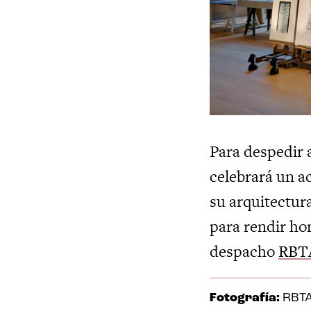
Para despedir a
celebrará un a
su arquitectur
para rendir ho
despacho
RBTA
Fotografía:
RBTA