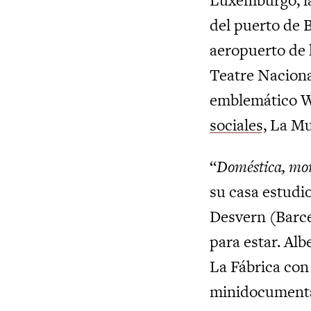
del puerto de 
aeropuerto de 
Teatre Naciona
emblemático W
sociales,
La Mur
“
Doméstica, mon
su casa estudio
Desvern (Barcel
para estar. Alb
La Fábrica con 
minidocumental