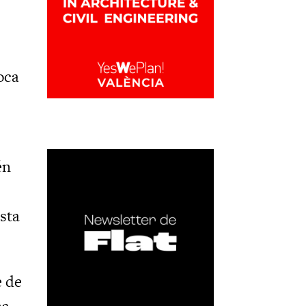
oca
én
sta
e de
na