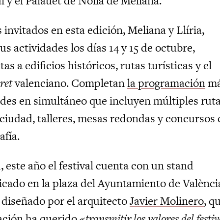
 y el Palauet de Nolla de Meliana.
invitados en esta edición, Meliana y Llíria,
us actividades los días 14 y 15 de octubre,
as a edificios históricos, rutas turísticas y el
ret
valenciano. Completan
la programación
ma
des en simultáneo que incluyen múltiples rut
 ciudad, talleres, mesas redondas y concursos 
fía.
este año el festival cuenta con un stand
icado en la plaza del Ayuntamiento de Valènci
á diseñado por el arquitecto
Javier Molinero
, q
lación ha querido
«transmitir los valores del festiv