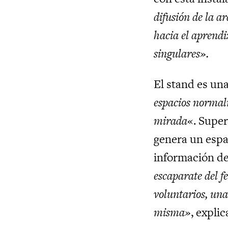
difusión de la a
hacia el aprendi
singulares».
El stand es un
espacios normal
mirada
«. Supe
genera un espa
información del
escaparate del f
voluntarios, un
misma»
, explic