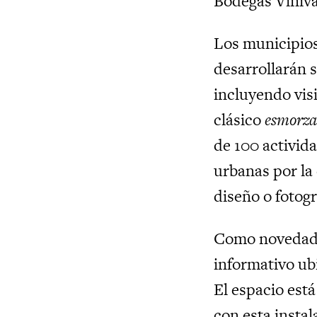
Bodegas Vinival
Los municipios 
desarrollarán s
incluyendo visit
clásico
esmorza
de 100 activida
urbanas por la
diseño o fotogra
Como novedad, 
informativo ub
El espacio est
con esta insta