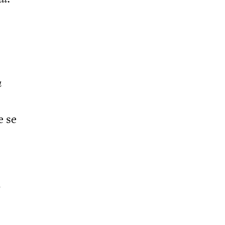
a
e se