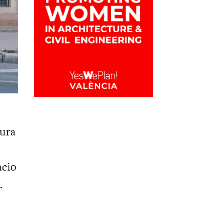
tura
acio
.