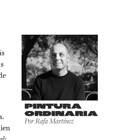
́s
as
de
a.
uien
al: