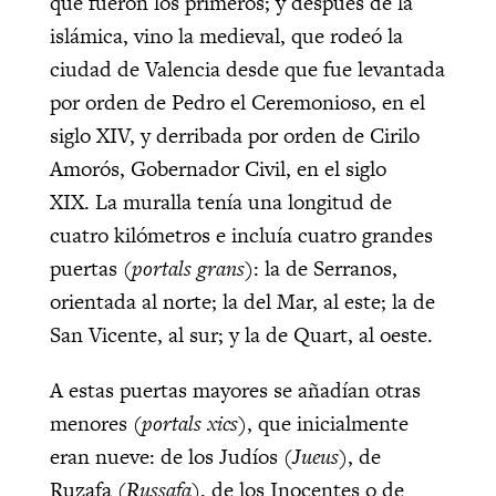
que fueron los primeros; y después de la
islámica, vino la medieval, que rodeó la
ciudad de
Valencia
desde que fue levantada
por orden de
Pedro el Ceremonioso,
en el
siglo XIV, y derribada por orden de Cirilo
Amorós, Gobernador Civil, en el siglo
XIX. La muralla tenía una longitud de
cuatro
kilómetros e incluía cuatro grandes
puertas (
portals grans
): la de
Serranos,
orientada al norte; la del Mar, al este; la de
San Vicente, al sur; y la de
Q
uart, al oeste.
A estas puertas mayores se añadían otras
menores (
portals xics
), que inicialmente
eran nueve: de los Judíos (
Jueus
), de
Ruzafa (
Russafa
), de los Inocentes o de