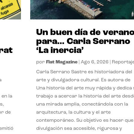
Un buen día de veran
para… Carla Serrano
rat
‘La inercia’
por
Flat Magazine
|
Ago 6, 2026
|
Reportaj
Carla Serrano Sastre es historiadora del
a
arte y divulgadora cultural. Es autora de
Una historia del arte muy rápida y dedica
 en la
trabajo a acercar la historia del arte desd
s,
una mirada amplia, conectándola con la
or de
arquitectura, la cultura y el arte
contemporáneo. Su objetivo es hacer que 
emitió
divulgación sea accesible, rigurosa y