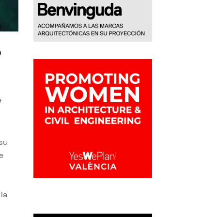
o
e
 su
e
la