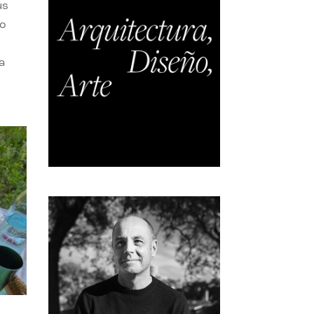
us
do
a