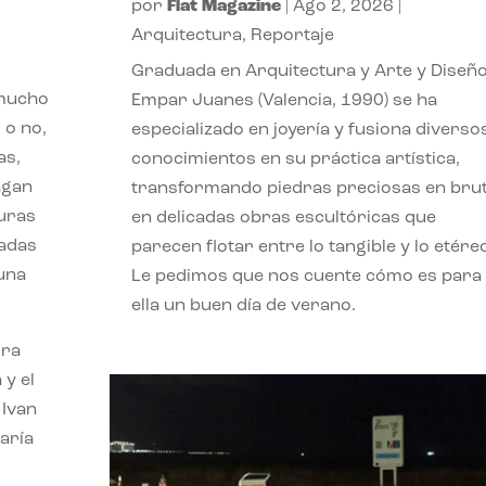
por
Flat Magazine
|
Ago 2, 2026
|
Arquitectura
,
Reportaje
Graduada en Arquitectura y Arte y Diseño
 mucho
Empar Juanes (Valencia, 1990) se ha
 o no,
especializado en joyería y fusiona diverso
as,
conocimientos en su práctica artística,
agan
transformando piedras preciosas en bru
turas
en delicadas obras escultóricas que
vadas
parecen flotar entre lo tangible y lo etére
 una
Le pedimos que nos cuente cómo es para
ella un buen día de verano.
ora
 y el
 Ivan
aría