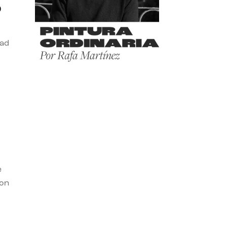
o
dad
e
con