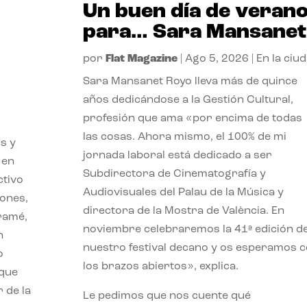
Un buen día de veran
para… Sara Mansanet
por
Flat Magazine
|
Ago 5, 2026
|
En la ciu
Sara Mansanet Royo lleva más de quince
años dedicándose a la Gestión Cultural,
profesión que ama «por encima de todas
las cosas. Ahora mismo, el 100% de mi
s y
jornada laboral está dedicado a ser
 en
Subdirectora de Cinematografía y
ctivo
Audiovisuales del Palau de la Música y
iones,
directora de la Mostra de València. En
iramé,
noviembre celebraremos la 41ª edición d
n
nuestro festival decano y os esperamos 
o
los brazos abiertos», explica.
 que
 de la
Le pedimos que nos cuente qué