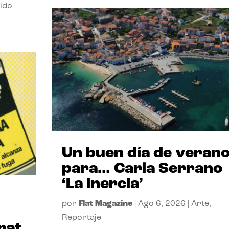
ido
Un buen día de veran
para… Carla Serrano
‘La inercia’
por
Flat Magazine
|
Ago 6, 2026
|
Arte
,
Reportaje
rat