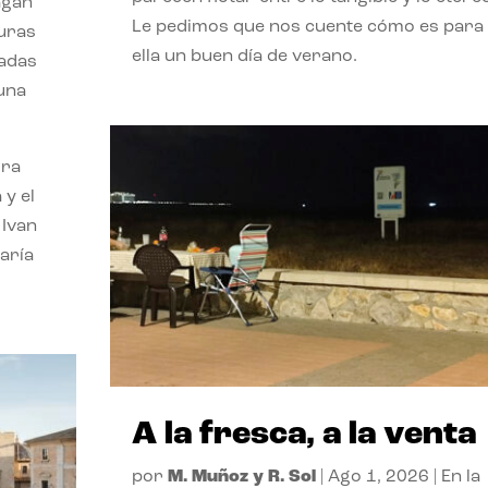
agan
Le pedimos que nos cuente cómo es para
turas
ella un buen día de verano.
vadas
 una
ora
 y el
 Ivan
aría
A la fresca, a la venta
por
M. Muñoz y R. Sol
|
Ago 1, 2026
|
En la