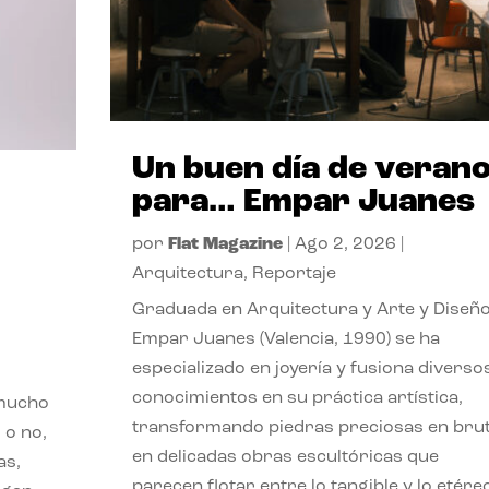
Un buen día de veran
para… Empar Juanes
por
Flat Magazine
|
Ago 2, 2026
|
Arquitectura
,
Reportaje
Graduada en Arquitectura y Arte y Diseño
Empar Juanes (Valencia, 1990) se ha
especializado en joyería y fusiona diverso
conocimientos en su práctica artística,
 mucho
transformando piedras preciosas en bru
 o no,
en delicadas obras escultóricas que
as,
parecen flotar entre lo tangible y lo etére