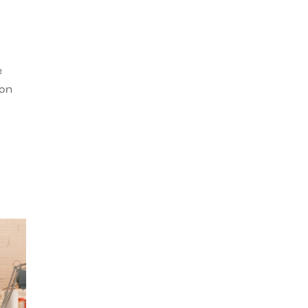
e
con