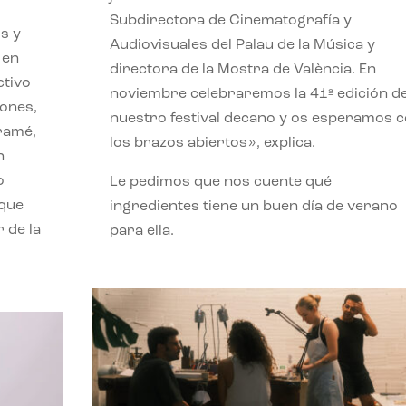
Subdirectora de Cinematografía y
s y
Audiovisuales del Palau de la Música y
 en
directora de la Mostra de València. En
ctivo
noviembre celebraremos la 41ª edición d
iones,
nuestro festival decano y os esperamos 
iramé,
los brazos abiertos», explica.
n
o
Le pedimos que nos cuente qué
 que
ingredientes tiene un buen día de verano
 de la
para ella.