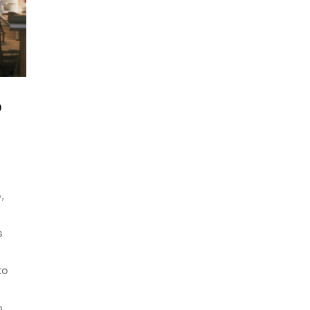
o
,
s
to
o.