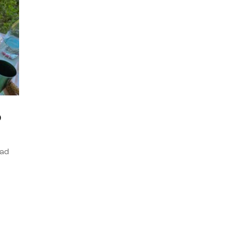
o
dad