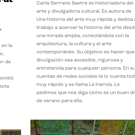
Carla Serrano Sastre es historiadora del
arte y divulgadora cultural. Es autora de
Una historia del arte muy rápida y dedica
trabajo a acercar la historia del arte desd
a
una mirada amplia, conectándola con la
arquitectura, la cultura y el arte
 en la
contemporáneo. Su objetivo es hacer que 
s,
divulgación sea accesible, rigurosa y
or de
entretenida para cualquier persona. En s
cuentas de redes sociales te lo cuenta to
emitió
muy rápido y se llama La Inercia. Le
ecta
pedimos que nos diga cómo es un buen dí
l
de verano para ella.