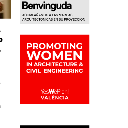
o
o
e
s
a