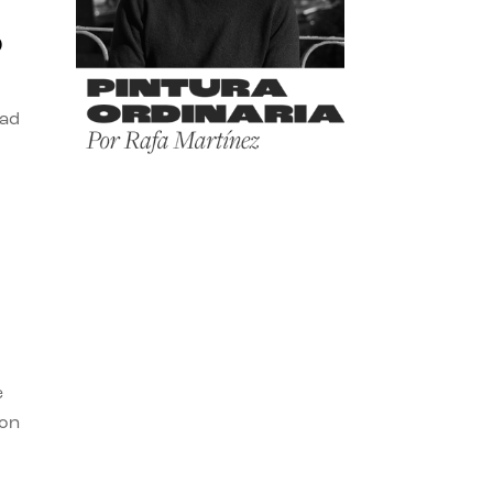
o
dad
e
con