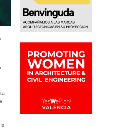
o
e
 su
e
la