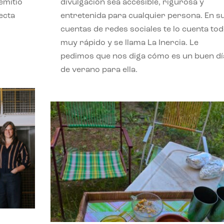
emitió
divulgación sea accesible, rigurosa y
ecta
entretenida para cualquier persona. En s
l
cuentas de redes sociales te lo cuenta to
muy rápido y se llama La Inercia. Le
pedimos que nos diga cómo es un buen dí
de verano para ella.