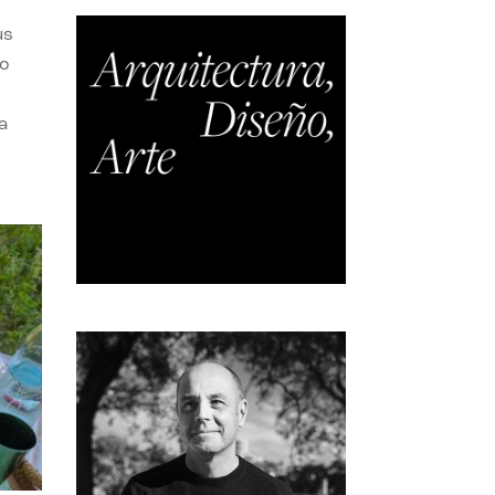
us
do
a