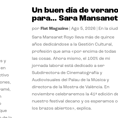
Un buen día de veran
para… Sara Mansanet
por
Flat Magazine
|
Ago 5, 2026
|
En la ciu
Sara Mansanet Royo lleva más de quince
años dedicándose a la Gestión Cultural,
profesión que ama «por encima de todas
las cosas. Ahora mismo, el 100% de mi
s y
jornada laboral está dedicado a ser
 en
Subdirectora de Cinematografía y
ctivo
Audiovisuales del Palau de la Música y
iones,
directora de la Mostra de València. En
iramé,
noviembre celebraremos la 41ª edición d
n
nuestro festival decano y os esperamos 
o
los brazos abiertos», explica.
 que
 de la