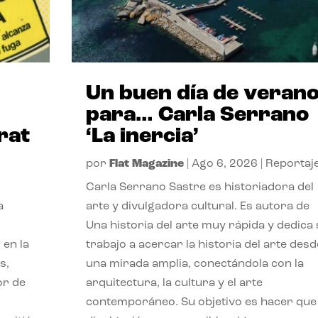
Un buen día de veran
para… Carla Serrano
rat
‘La inercia’
por
Flat Magazine
|
Ago 6, 2026
|
Reportaj
Carla Serrano Sastre es historiadora del
a
arte y divulgadora cultural. Es autora de
Una historia del arte muy rápida y dedica
 en la
trabajo a acercar la historia del arte desd
s,
una mirada amplia, conectándola con la
or de
arquitectura, la cultura y el arte
contemporáneo. Su objetivo es hacer que 