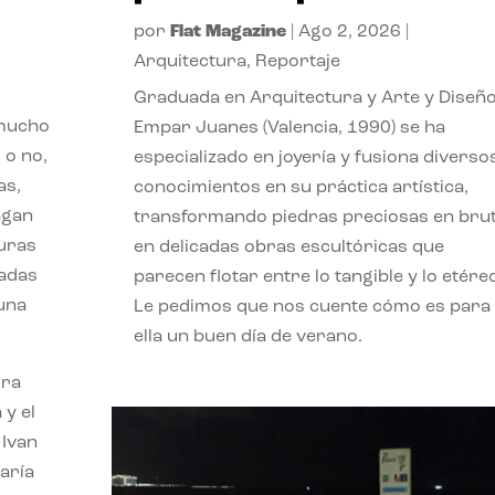
por
Flat Magazine
|
Ago 2, 2026
|
Arquitectura
,
Reportaje
Graduada en Arquitectura y Arte y Diseño
 mucho
Empar Juanes (Valencia, 1990) se ha
 o no,
especializado en joyería y fusiona diverso
as,
conocimientos en su práctica artística,
agan
transformando piedras preciosas en bru
turas
en delicadas obras escultóricas que
vadas
parecen flotar entre lo tangible y lo etére
 una
Le pedimos que nos cuente cómo es para
ella un buen día de verano.
ora
 y el
 Ivan
aría