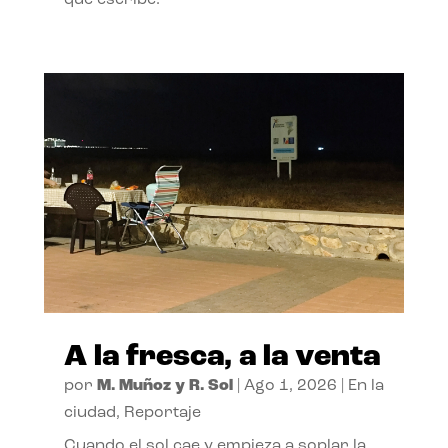
A la fresca, a la venta
por
M. Muñoz y R. Sol
|
Ago 1, 2026
|
En la
ciudad
,
Reportaje
Cuando el sol cae y empieza a soplar la