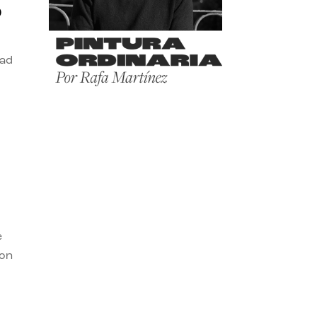
o
dad
e
con