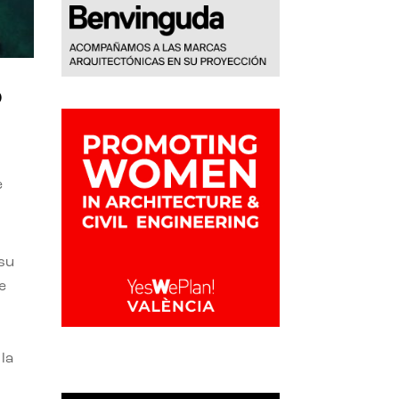
o
e
 su
e
la