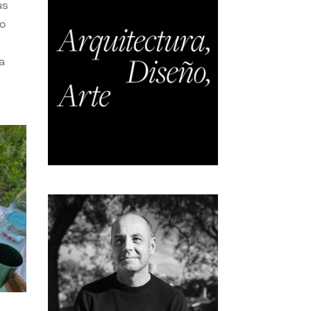
us
do
a