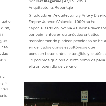
por
Flat Magazine
|
Ago 2, 2026
|
Arquitectura
,
Reportaje
Graduada en Arquitectura y Arte y Diseño
 mucho
Empar Juanes (Valencia, 1990) se ha
 o no,
especializado en joyería y fusiona diverso
as,
conocimientos en su práctica artística,
agan
transformando piedras preciosas en bru
turas
en delicadas obras escultóricas que
vadas
parecen flotar entre lo tangible y lo etére
 una
Le pedimos que nos cuente cómo es para
ella un buen día de verano.
ora
 y el
 Ivan
aría