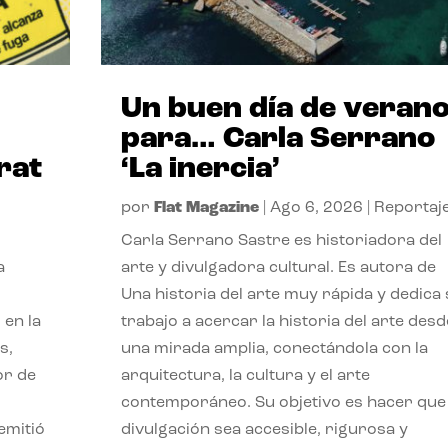
Un buen día de veran
para… Carla Serrano
rat
‘La inercia’
por
Flat Magazine
|
Ago 6, 2026
|
Reportaj
Carla Serrano Sastre es historiadora del
a
arte y divulgadora cultural. Es autora de
Una historia del arte muy rápida y dedica
 en la
trabajo a acercar la historia del arte desd
s,
una mirada amplia, conectándola con la
or de
arquitectura, la cultura y el arte
contemporáneo. Su objetivo es hacer que 
emitió
divulgación sea accesible, rigurosa y