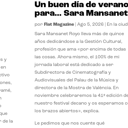
Un buen día de veran
para… Sara Mansanet
por
Flat Magazine
|
Ago 5, 2026
|
En la ciu
Sara Mansanet Royo lleva más de quince
años dedicándose a la Gestión Cultural,
profesión que ama «por encima de todas
las cosas. Ahora mismo, el 100% de mi
s y
jornada laboral está dedicado a ser
 en
Subdirectora de Cinematografía y
ctivo
Audiovisuales del Palau de la Música y
iones,
directora de la Mostra de València. En
iramé,
noviembre celebraremos la 41ª edición d
n
nuestro festival decano y os esperamos 
o
los brazos abiertos», explica.
 que
 de la
Le pedimos que nos cuente qué