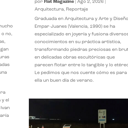
por
Flat Magazine
|
Ago 2, 2026
|
Arquitectura
,
Reportaje
Graduada en Arquitectura y Arte y Diseño
 mucho
Empar Juanes (Valencia, 1990) se ha
 o no,
especializado en joyería y fusiona diverso
as,
conocimientos en su práctica artística,
agan
transformando piedras preciosas en bru
turas
en delicadas obras escultóricas que
vadas
parecen flotar entre lo tangible y lo etére
 una
Le pedimos que nos cuente cómo es para
ella un buen día de verano.
ora
 y el
 Ivan
aría