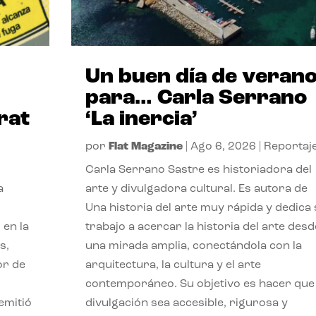
Un buen día de veran
para… Carla Serrano
rat
‘La inercia’
por
Flat Magazine
|
Ago 6, 2026
|
Reportaj
Carla Serrano Sastre es historiadora del
a
arte y divulgadora cultural. Es autora de
Una historia del arte muy rápida y dedica
 en la
trabajo a acercar la historia del arte desd
s,
una mirada amplia, conectándola con la
or de
arquitectura, la cultura y el arte
contemporáneo. Su objetivo es hacer que 
emitió
divulgación sea accesible, rigurosa y