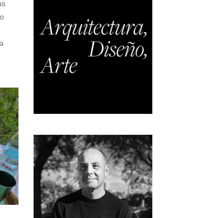
us
do
a