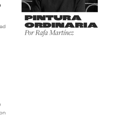
o
dad
e
con