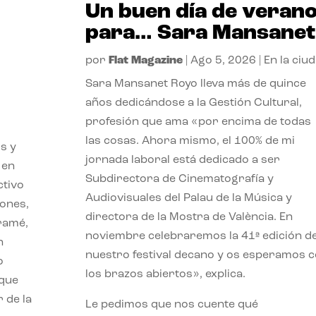
Un buen día de veran
para… Sara Mansanet
por
Flat Magazine
|
Ago 5, 2026
|
En la ciu
Sara Mansanet Royo lleva más de quince
años dedicándose a la Gestión Cultural,
profesión que ama «por encima de todas
las cosas. Ahora mismo, el 100% de mi
s y
jornada laboral está dedicado a ser
 en
Subdirectora de Cinematografía y
ctivo
Audiovisuales del Palau de la Música y
iones,
directora de la Mostra de València. En
iramé,
noviembre celebraremos la 41ª edición d
n
nuestro festival decano y os esperamos 
o
los brazos abiertos», explica.
 que
 de la
Le pedimos que nos cuente qué