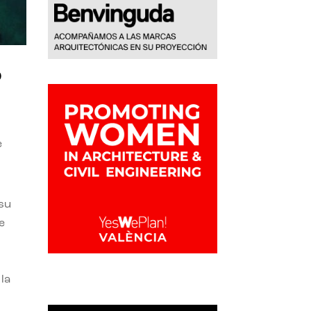
o
e
 su
e
la