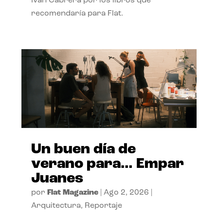
Ivan Cabrera por los libros que
recomendaría para Flat.
Un buen día de
verano para… Empar
Juanes
por
Flat Magazine
|
Ago 2, 2026
|
Arquitectura
,
Reportaje