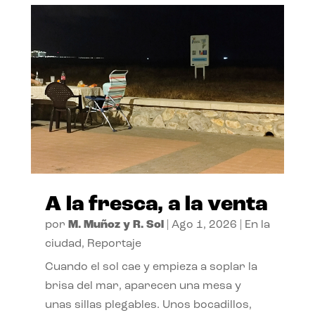
A la fresca, a la venta
por
M. Muñoz y R. Sol
|
Ago 1, 2026
|
En la
ciudad
,
Reportaje
Cuando el sol cae y empieza a soplar la
brisa del mar, aparecen una mesa y
unas sillas plegables. Unos bocadillos,