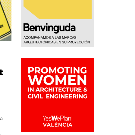
t
la
e