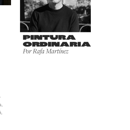
o
s,
,