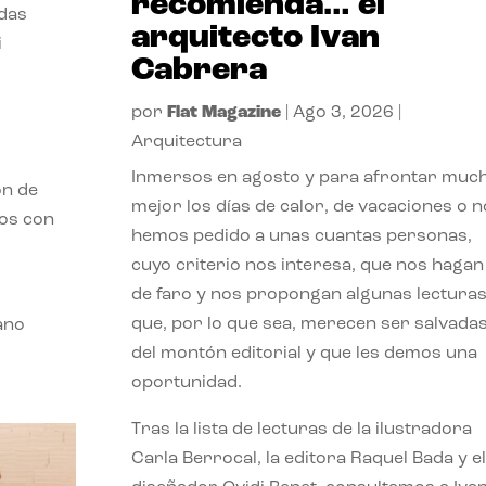
recomienda… el
odas
arquitecto Ivan
i
Cabrera
por
Flat Magazine
|
Ago 3, 2026
|
Arquitectura
Inmersos en agosto y para afrontar muc
ón de
mejor los días de calor, de vacaciones o n
mos con
hemos pedido a unas cuantas personas,
cuyo criterio nos interesa, que nos hagan
de faro y nos propongan algunas lectura
que, por lo que sea, merecen ser salvada
ano
del montón editorial y que les demos una
oportunidad.
Tras la lista de lecturas de la ilustradora
Carla Berrocal, la editora Raquel Bada y el