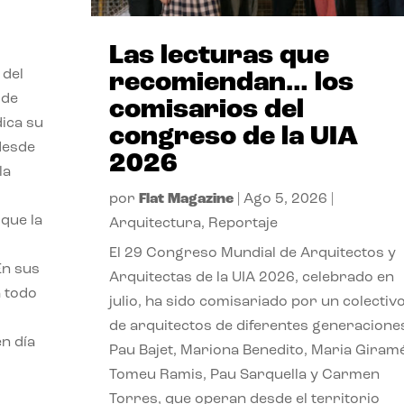
Las lecturas que
 del
recomiendan… los
 de
comisarios del
dica su
congreso de la UIA
 desde
2026
la
por
Flat Magazine
|
Ago 5, 2026
|
que la
Arquitectura
,
Reportaje
El 29 Congreso Mundial de Arquitectos y
En sus
Arquitectas de la UIA 2026, celebrado en
a todo
julio, ha sido comisariado por un colectiv
de arquitectos de diferentes generacione
n día
Pau Bajet, Mariona Benedito, Maria Giramé
Tomeu Ramis, Pau Sarquella y Carmen
Torres, que operan desde el territorio