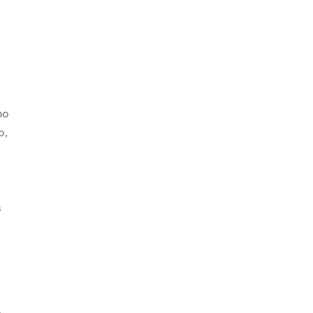
ho
o,
s
s