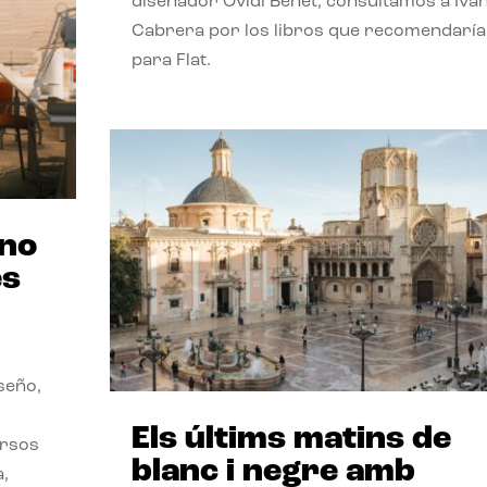
diseñador Ovidi Benet, consultamos a Iva
Cabrera por los libros que recomendaría
para Flat.
ano
es
seño,
Els últims matins de
ersos
blanc i negre amb
a,