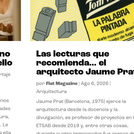
ano
Las lecturas que
llo
recomienda… el
arquitecto Jaume Pra
rtaje
por
Flat Magazine
|
Ago 6, 2026
|
Arquitectura
anos
Jaume Prat (Barcelona, 1975) ejerce la
dades
arquitectura desde la docencia y la
ura,
divulgación, es profesor de proyectos en 
. Le
ETSAB desde 2019 y, entre otras cosas,
 ella
durante cuatro temporadas fue asesor d