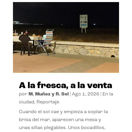
A la fresca, a la venta
por
M. Muñoz y R. Sol
|
Ago 1, 2026
|
En la
ciudad
,
Reportaje
Cuando el sol cae y empieza a soplar la
brisa del mar, aparecen una mesa y
unas sillas plegables. Unos bocadillos,