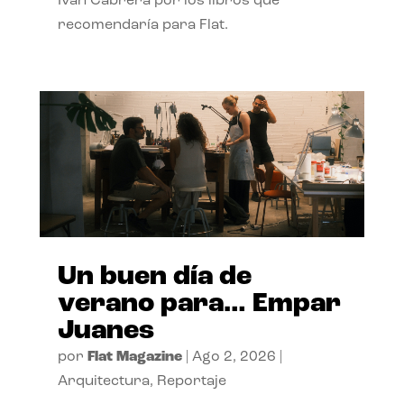
Ivan Cabrera por los libros que
recomendaría para Flat.
Un buen día de
verano para… Empar
Juanes
por
Flat Magazine
|
Ago 2, 2026
|
Arquitectura
,
Reportaje