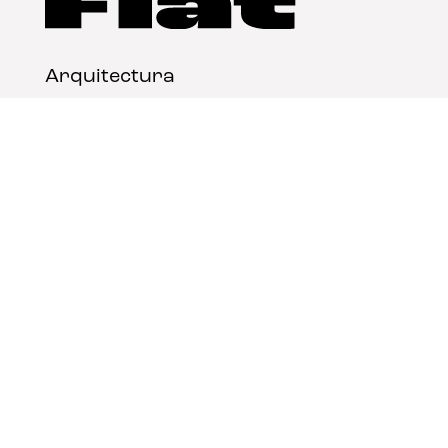
Arquitectura
Diseño
Arte
Nosotros
Nota legal
Contacto
© FLAT Magazine 2026