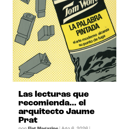
Las lecturas que
recomienda… el
arquitecto Jaume
Prat
por
Flat Magazine
|
Ago 6, 2026
|