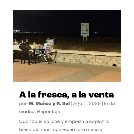
A la fresca, a la venta
por
M. Muñoz y R. Sol
|
Ago 1, 2026
|
En la
ciudad
,
Reportaje
Cuando el sol cae y empieza a soplar la
brisa del mar, aparecen una mesa y