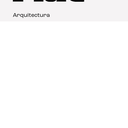
Arquitectura
Diseño
Arte
Nosotros
Nota legal
Contacto
© FLAT Magazine 2026