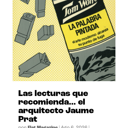
Las lecturas que
recomienda… el
arquitecto Jaume
Prat
por
Flat Magazine
|
Ago 6, 2026
|